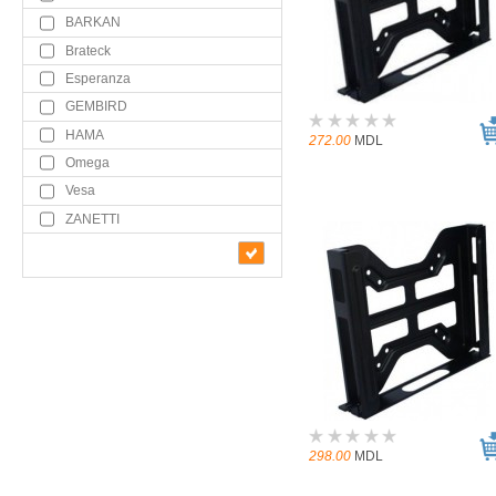
BARKAN
Brateck
Esperanza
GEMBIRD
HAMA
272.00
MDL
Omega
Vesa
ZANETTI
298.00
MDL