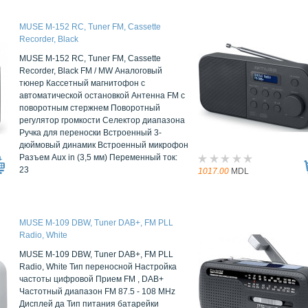
MUSE M-152 RC, Tuner FM, Cassette
Recorder, Black
MUSE M-152 RC, Tuner FM, Cassette
Recorder, Black FM / MW Аналоговый
тюнер Кассетный магнитофон с
автоматической остановкой Антенна FM с
поворотным стержнем Поворотный
регулятор громкости Селектор диапазона
Ручка для переноски Встроенный 3-
дюймовый динамик Встроенный микрофон
Разъем Aux in (3,5 мм) Переменный ток:
23
1017.00
MDL
MUSE M-109 DBW, Tuner DAB+, FM PLL
Radio, White
MUSE M-109 DBW, Tuner DAB+, FM PLL
Radio, White Тип переносной Настройка
частоты цифровой Прием FM , DAB+
Частотный диапазон FM 87.5 - 108 MHz
Дисплей да Тип питания батарейки