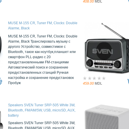
408.00
MDL
MUSE M-155 CR, Tuner FM, Clocks: Double
Alarme, Black
MUSE M-155 CR, Tuner FM, Clocks: Double
Alarme, Black Транслировать музыку с
другого Устройство, совместимое с
Bluetooth, такое как ноутбук,планшет или
смартфон PLL-радио с 20
предустановленными FM-станциями
Автоматический поиск и сохранение
предустановленных станций Ручная
настройка и сохранение предустановок
Пробуж
459.00
MDL
Speakers SVEN Tuner SRP-505 White 3W,
Bluetooth, FM/AM/SW, USB, microSD, AUX,
battery
Speakers SVEN Tuner SRP-505 White 3W,
Bluetooth, FM/AM/SW, USB, microSD, AUX,