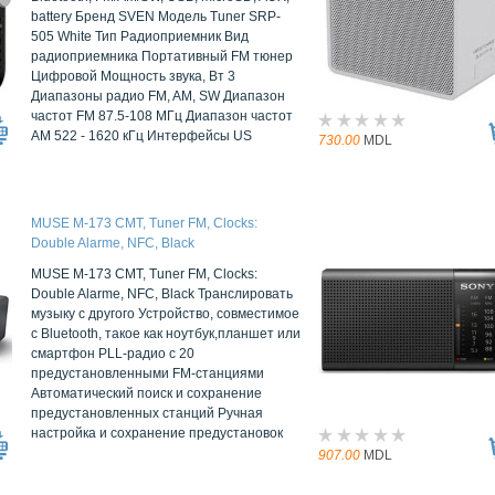
battery Бренд SVEN Модель Tuner SRP-
505 White Тип Радиоприемник Вид
радиоприемника Портативный FM тюнер
Цифровой Мощность звука, Вт 3
Диапазоны радио FM, AM, SW Диапазон
частот FM 87.5-108 МГц Диапазон частот
AM 522 - 1620 кГц Интерфейсы US
730.00
MDL
MUSE M-173 CMT, Tuner FM, Clocks:
Double Alarme, NFC, Black
MUSE M-173 CMT, Tuner FM, Clocks:
Double Alarme, NFC, Black Транслировать
музыку с другого Устройство, совместимое
с Bluetooth, такое как ноутбук,планшет или
смартфон PLL-радио с 20
предустановленными FM-станциями
Автоматический поиск и сохранение
предустановленных станций Ручная
настройка и сохранение предустановок
907.00
MDL