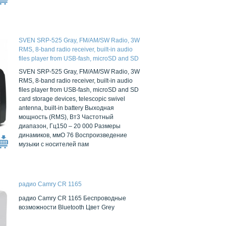
SVEN SRP-525 Gray, FM/AM/SW Radio, 3W
RMS, 8-band radio receiver, built-in audio
files player from USB-fash, microSD and SD
card storage devices, telescopic swivel
SVEN SRP-525 Gray, FM/AM/SW Radio, 3W
antenna, built-in battery
RMS, 8-band radio receiver, built-in audio
files player from USB-fash, microSD and SD
card storage devices, telescopic swivel
antenna, built-in battery Выходная
мощность (RMS), Вт3 Частотный
диапазон, Гц150 – 20 000 Размеры
динамиков, ммO 76 Воспроизведение
музыки с носителей пам
радио Camry CR 1165
радио Camry CR 1165 Беспроводные
возможности Bluetooth Цвет Grey