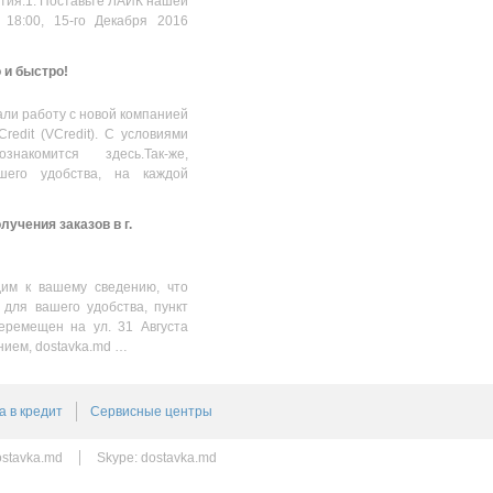
стия:1. Поставьте ЛАЙК нашей
 18:00, 15-го Декабря 2016
о и быстро!
ли работу с новой компанией
Credit (VCredit). С условиями
накомится здесь.Так-же,
шего удобства, на каждой
учения заказов в г.
им к вашему сведению, что
 для вашего удобства, пункт
еремещен на ул. 31 Августа
нием, dostavka.md …
а в кредит
Сервисные центры
stavka.md
Skype:
dostavka.md