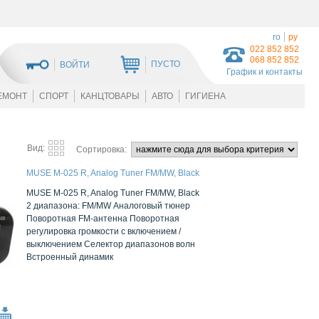
ro
ру
022 852 852
068 852 852
ПУСТО
ВОЙТИ
График и контакты
ЕМОНТ
СПОРТ
КАНЦТОВАРЫ
АВТО
ГИГИЕНА
Вид:
Сортировка:
MUSE M-025 R, Analog Tuner FM/MW, Black
MUSE M-025 R, Analog Tuner FM/MW, Black
2 диапазона: FM/MW Аналоговый тюнер
Поворотная FM-антенна Поворотная
регулировка громкости с включением /
выключением Селектор диапазонов волн
Встроенный динамик