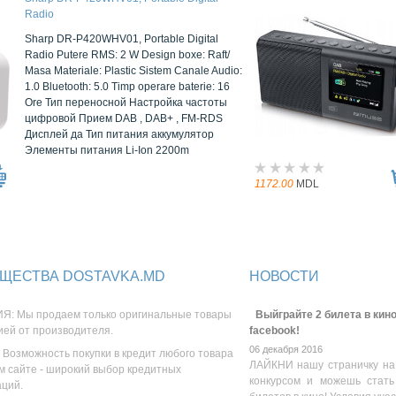
Radio
Sharp DR-P420WHV01, Portable Digital
Radio Putere RMS: 2 W Design boxe: Raft/
Masa Materiale: Plastic Sistem Canale Audio:
1.0 Bluetooth: 5.0 Timp operare baterie: 16
Ore Тип переносной Настройка частоты
цифровой Прием DAB , DAB+ , FM-RDS
Дисплей да Тип питания аккумулятор
Элементы питания Li-Ion 2200m
1172.00
MDL
ЩЕСТВА DOSTAVKA.MD
НОВОСТИ
Я: Мы продаем только оригинальные товары
Выйграйте 2 билета в кино
ией от производителя.
facebook!
06 декабря 2016
 Возможность покупки в кредит любого товара
ЛАЙКНИ нашу страничку на
м сайте - широкий выбор кредитных
конкурсом и можешь стать
аций.