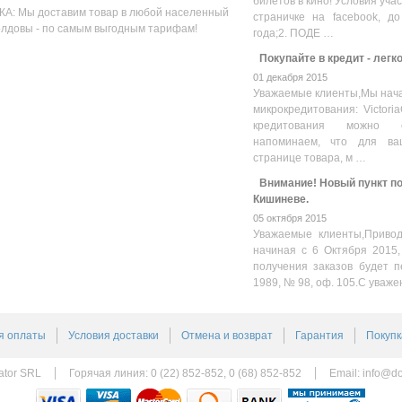
билетов в кино! Условия уча
А: Мы доставим товар в любой населенный
страничке на facebook, до
олдовы - по самым выгодным тарифам!
года;2. ПОДЕ …
Покупайте в кредит - легк
01 декабря 2015
Уважаемые клиенты,Мы нача
микрокредитования: Victoria
кредитования можно оз
напоминаем, что для ва
странице товара, м …
Внимание! Новый пункт пол
Кишиневе.
05 октября 2015
Уважаемые клиенты,Привод
начиная с 6 Октября 2015,
получения заказов будет п
1989, № 98, оф. 105.С уваже
я оплаты
Условия доставки
Отмена и возврат
Гарантия
Покупк
ator SRL
Горячая линия: 0 (22) 852-852, 0 (68) 852-852
Email:
info@do