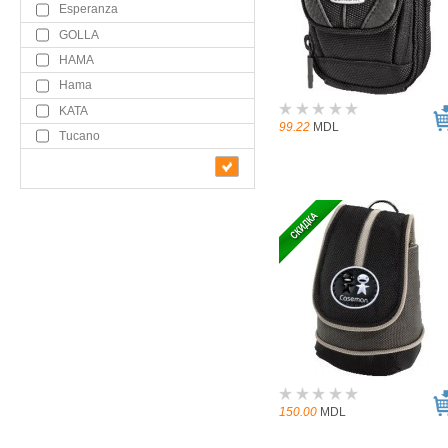
Esperanza
GOLLA
HAMA
Hama
KATA
99.22
MDL
Tucano
150.00
MDL