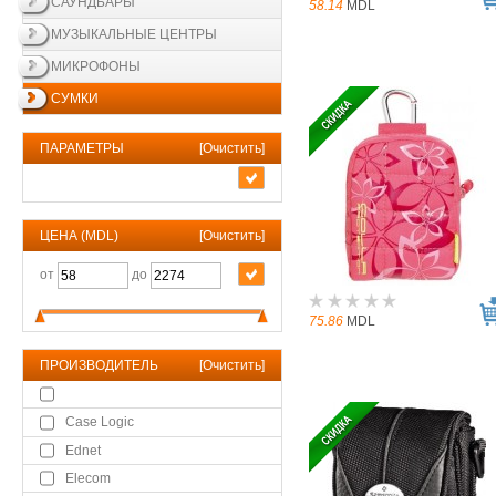
САУНДБАРЫ
58.14
MDL
МУЗЫКАЛЬНЫЕ ЦЕНТРЫ
МИКРОФОНЫ
СУМКИ
ПАРАМЕТРЫ
[
Очистить
]
ЦЕНА (MDL)
[
Очистить
]
от
до
75.86
MDL
ПРОИЗВОДИТЕЛЬ
[
Очистить
]
Case Logic
Ednet
Elecom