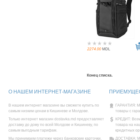
2274.00
MDL
Конец списка.
О НАШЕМ ИНТЕРНЕТ-МАГАЗИНЕ
ПРИЕМУЩЕС
В нашем интернет магазине вы сможете купить по
ГАРАНТИЯ: М
самым низким ценам в Кишиневе и Молдове.
товары с гар
Только интернет магазин dostavka.md предоставляет
КРЕДИТ: Возм
доставку до дому по всей Молдове и Кишиневу, по
товара на на
самым выгодным тарифам.
кредитных ор
Мы принимаем платежи через банковские карточки,
ДОСТАВКА: Мы