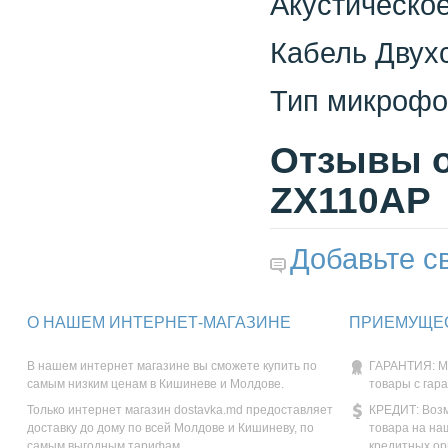
Акустическо
Кабель Двух
Тип микрофо
Отзывы о
ZX110AP
Добавьте с
О НАШЕМ ИНТЕРНЕТ-МАГАЗИНЕ
ПРИЕМУЩЕС
В нашем интернет магазине вы сможете купить по
ГАРАНТИЯ: М
самым низким ценам в Кишиневе и Молдове.
товары с гар
Только интернет магазин dostavka.md предоставляет
КРЕДИТ: Возм
доставку до дому по всей Молдове и Кишиневу, по
товара на на
самым выгодным тарифам.
кредитных ор