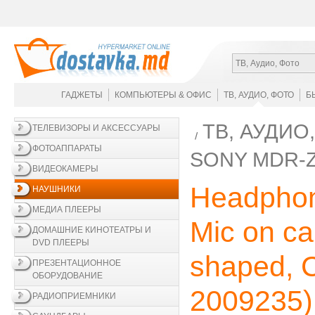
ТВ, Аудио, Фото
ГАДЖЕТЫ
КОМПЬЮТЕРЫ & ОФИС
ТВ, АУДИО, ФОТО
Б
ТВ, АУДИО
ТЕЛЕВИЗОРЫ И АКСЕССУАРЫ
ФОТОАППАРАТЫ
SONY MDR-
ВИДЕОКАМЕРЫ
Headpho
НАУШНИКИ
МЕДИА ПЛЕЕРЫ
Mic on ca
ДОМАШНИЕ КИНОТЕАТРЫ И
DVD ПЛЕЕРЫ
shaped, C
ПРЕЗЕНТАЦИОННОЕ
ОБОРУДОВАНИЕ
2009235
)
РАДИОПРИЕМНИКИ