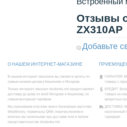
Встроенный 
Отзывы о
ZX310AP
Добавьте с
О НАШЕМ ИНТЕРНЕТ-МАГАЗИНЕ
ПРИЕМУЩЕС
В нашем интернет магазине вы сможете купить по
ГАРАНТИЯ: М
самым низким ценам в Кишиневе и Молдове.
товары с гар
Только интернет магазин dostavka.md предоставляет
КРЕДИТ: Возм
доставку до дому по всей Молдове и Кишиневу, по
товара на на
самым выгодным тарифам.
кредитных ор
Мы принимаем платежи через банковские карточки,
ДОСТАВКА: Мы
WebMoney, терминалы QIWI, перечислением и
населенный п
конечно же наличными при доставке или в любом
тарифам!
представительстве dostavka.md.