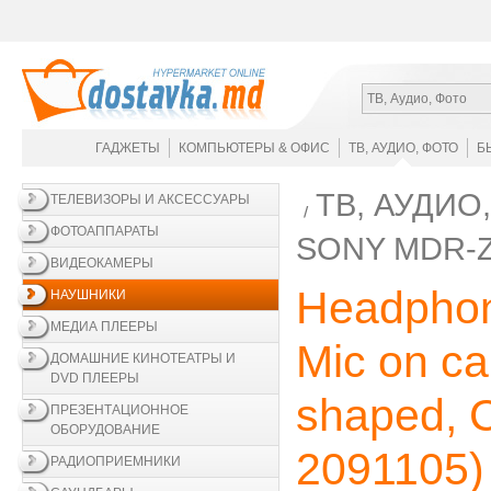
ТВ, Аудио, Фото
ГАДЖЕТЫ
КОМПЬЮТЕРЫ & ОФИС
ТВ, АУДИО, ФОТО
Б
ТВ, АУДИО
ТЕЛЕВИЗОРЫ И АКСЕССУАРЫ
ФОТОАППАРАТЫ
SONY MDR-
ВИДЕОКАМЕРЫ
Headpho
НАУШНИКИ
МЕДИА ПЛЕЕРЫ
Mic on ca
ДОМАШНИЕ КИНОТЕАТРЫ И
DVD ПЛЕЕРЫ
shaped, C
ПРЕЗЕНТАЦИОННОЕ
ОБОРУДОВАНИЕ
2091105
)
РАДИОПРИЕМНИКИ