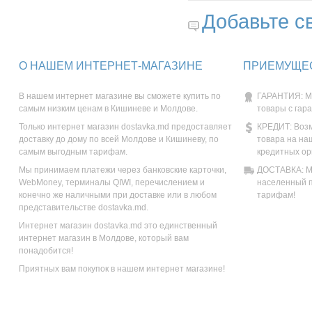
Добавьте с
О НАШЕМ ИНТЕРНЕТ-МАГАЗИНЕ
ПРИЕМУЩЕС
В нашем интернет магазине вы сможете купить по
ГАРАНТИЯ: М
самым низким ценам в Кишиневе и Молдове.
товары с гар
Только интернет магазин dostavka.md предоставляет
КРЕДИТ: Возм
доставку до дому по всей Молдове и Кишиневу, по
товара на на
самым выгодным тарифам.
кредитных ор
Мы принимаем платежи через банковские карточки,
ДОСТАВКА: Мы
WebMoney, терминалы QIWI, перечислением и
населенный п
конечно же наличными при доставке или в любом
тарифам!
представительстве dostavka.md.
Интернет магазин dostavka.md это единственный
интернет магазин в Молдове, который вам
понадобится!
Приятных вам покупок в нашем интернет магазине!