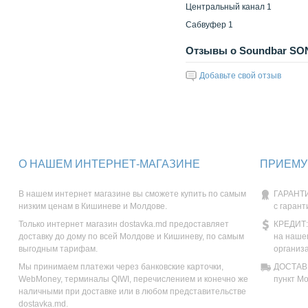
Центральный канал 1
Сабвуфер 1
Отзывы о Soundbar SONY
Добавьте свой отзыв
О НАШЕМ ИНТЕРНЕТ-МАГАЗИНЕ
ПРИЕМУ
В нашем интернет магазине вы сможете купить по самым
ГАРАНТИ
низким ценам в Кишиневе и Молдове.
с гарант
Только интернет магазин dostavka.md предоставляет
КРЕДИТ:
доставку до дому по всей Молдове и Кишиневу, по самым
на наше
выгодным тарифам.
организ
Мы принимаем платежи через банковские карточки,
ДОСТАВК
WebMoney, терминалы QIWI, перечислением и конечно же
пункт М
наличными при доставке или в любом представительстве
dostavka.md.