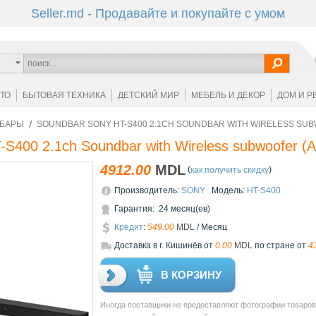
Seller.md - Продавайте и покупайте с умом
ОТО
БЫТОВАЯ ТЕХНИКА
ДЕТСКИЙ МИР
МЕБЕЛЬ И ДЕКОР
ДОМ И Р
ДБАРЫ
SOUNDBAR SONY HT-S400 2.1CH SOUNDBAR WITH WIRELESS SU
S400 2.1ch Soundbar with Wireless subwoofer
(А
4912.00
MDL
(
)
как получить скидку
Производитель:
SONY
Модель:
HT-S400
Гарантия: 24 месяц(ев)
Кредит
:
549.00
MDL
/ Месяц
Доставкa в г. Кишинёв от
0.00
MDL
по стране от
4
В КОРЗИНУ
Иногда поставщики не предоставляют фотографии товаров 