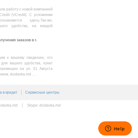
ли работу с новой компанией
Credit (VCredit). С условиями
накомится здесь.Так-же,
шего удобства, на каждой
учения заказов в г.
им к вашему сведению, что
 для вашего удобства, пункт
еремещен на ул. 31 Августа
нием, dostavka.md …
а в кредит
Сервисные центры
stavka.md
Skype:
dostavka.md