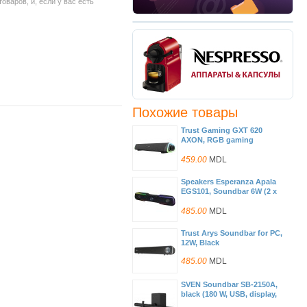
варов, и, если у вас есть
Похожие товары
Trust Gaming GXT 620
AXON, RGB gaming
soundbar with rainbow
wave lighting and easy-to-
459.00
MDL
reach volume control, 12W,
USB power/3.5mm jack
Speakers Esperanza Apala
140cm, Black
EGS101, Soundbar 6W (2 x
3W), LED Rainbow lighting,
Volume control, built in
485.00
MDL
amplifier, Power supply: 5V,
They require: USB and mini-
Trust Arys Soundbar for PC,
jack 3.5mm headphone
12W, Black
output, Cable length: 1.2m,
Weight: 780g
485.00
MDL
SVEN Soundbar SB-2150A,
black (180 W, USB, display,
RC, Optical, Bluetooth,