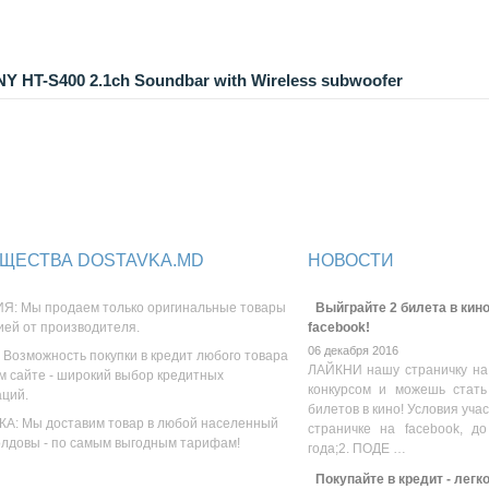
 HT-S400 2.1ch Soundbar with Wireless subwoofer
ЩЕСТВА DOSTAVKA.MD
НОВОСТИ
Я: Мы продаем только оригинальные товары
Выйграйте 2 билета в кино
ией от производителя.
facebook!
06 декабря 2016
 Возможность покупки в кредит любого товара
ЛАЙКНИ нашу страничку на
м сайте - широкий выбор кредитных
конкурсом и можешь стать
аций.
билетов в кино! Условия уча
А: Мы доставим товар в любой населенный
страничке на facebook, до
олдовы - по самым выгодным тарифам!
года;2. ПОДЕ …
Покупайте в кредит - легк