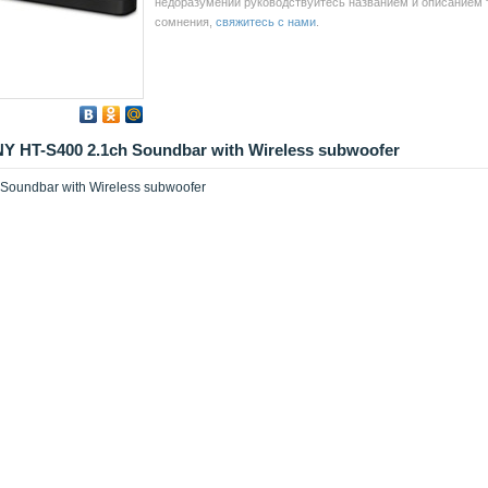
недоразумений руководствуйтесь названием и описанием то
сомнения,
свяжитесь с нами
.
 HT-S400 2.1ch Soundbar with Wireless subwoofer
oundbar with Wireless subwoofer