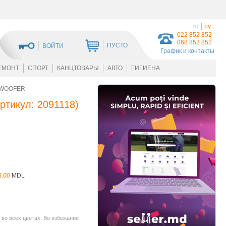
ro
ру
022 852 852
068 852 852
ПУСТО
ВОЙТИ
График и контакты
ЕМОНТ
СПОРТ
КАНЦТОВАРЫ
АВТО
ГИГИЕНА
BWOOFER
ртикул:
2091118
)
3.00
MDL
во всех цветах. Во избежание