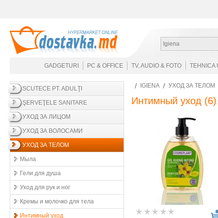
Igiena
GADGETURI
PC & OFFICE
TV, AUDIO & FOTO
TEHNICA 
IGIENA
УХОД ЗА ТЕЛОМ
SCUTECE PT. ADULŢI
Интимный уход
(6)
ŞERVEŢELE SANITARE
УХОД ЗА ЛИЦОМ
УХОД ЗА ВОЛОСАМИ
УХОД ЗА ТЕЛОМ
Мыла
Гели для душа
Уход для рук и ног
Кремы и молочко для тела
Интимный уход