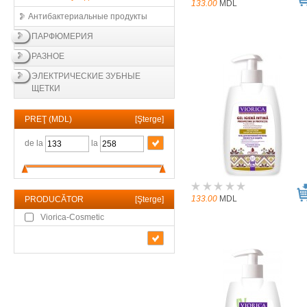
133.00
MDL
Антибактериальные продукты
ПАРФЮМЕРИЯ
РАЗНОЕ
ЭЛЕКТРИЧЕСКИЕ ЗУБНЫЕ
ЩЕТКИ
PREŢ (MDL)
[
Şterge
]
de la
la
133.00
MDL
PRODUCĂTOR
[
Şterge
]
Viorica-Cosmetic