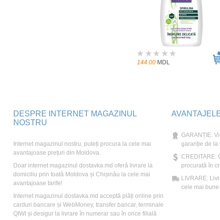
144.00
MDL
DESPRE INTERNET MAGAZINUL
AVANTAJEL
NOSTRU
GARANȚIE: Vin
Internet magazinul nostru, puteți procura la cele mai
garanție de la
avantajoase prețuri din Moldova.
CREDITARE: Ori
Doar internet magazinul dostavka.md oferă livrare la
procurată în cr
domiciliu prin toată Moldova și Chișinău la cele mai
LIVRARE: Livră
avantajoase tarife!
cele mai bune t
Internet magazinul dostavka.md acceptă plăți online prin
carduri bancare și WebMoney, transfer bancar, terminale
QIWI și desigur la livrare în numerar sau în orice filială