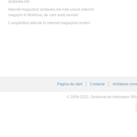
dostavka.md.
Internet magazinul dostavka.md este unicul internet
magazin în Moldova, de care aveți nevoie!
Cumpărături plăcute în internet magazinul nostru!
Pagina de start
Contacte
Achitarea come
© 2009-2022, Gestionat de Informator SR