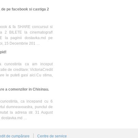
 de pe facebook si castiga 2
book & fa SHARE concursul si
i a 2 BILETE la cinematograf!
KE la paginii dostavka.md pe
Joi, 15 Decembrie 201 …
pid!
la cunostinta ca am inceput
tie de creditare: VictoriaCredit
are le puteti gasi aici.Cu stima,
re a comenzilor in Chisinau.
 cunostinta, ca incepand cu 6
rtul dumneavoastra, punctul de
mutat la adresa str. 31 August
a, dostavka.md …
edit de cumpărare
Centre de service