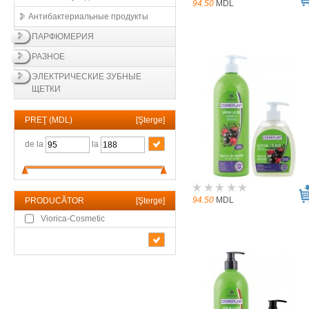
94.50
MDL
Антибактериальные продукты
ПАРФЮМЕРИЯ
РАЗНОЕ
ЭЛЕКТРИЧЕСКИЕ ЗУБНЫЕ
ЩЕТКИ
PREŢ (MDL)
[
Şterge
]
de la
la
94.50
MDL
PRODUCĂTOR
[
Şterge
]
Viorica-Cosmetic