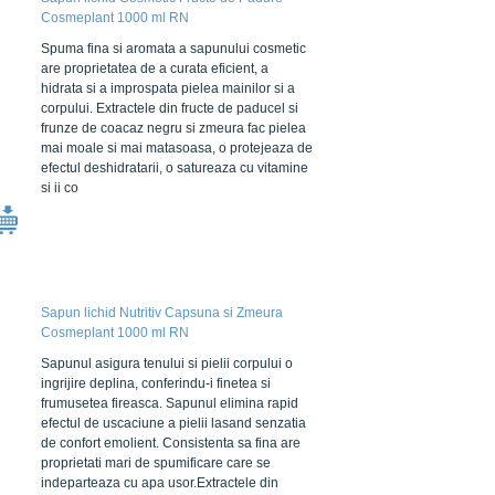
Cosmeplant 1000 ml RN
Spuma fina si aromata a sapunului cosmetic
are proprietatea de a curata eficient, a
hidrata si a improspata pielea mainilor si a
corpului. Extractele din fructe de paducel si
frunze de coacaz negru si zmeura fac pielea
mai moale si mai matasoasa, o protejeaza de
efectul deshidratarii, o satureaza cu vitamine
si ii co
Sapun lichid Nutritiv Capsuna si Zmeura
Cosmeplant 1000 ml RN
Sapunul asigura tenului si pielii corpului o
ingrijire deplina, conferindu-i finetea si
frumusetea fireasca. Sapunul elimina rapid
efectul de uscaciune a pielii lasand senzatia
de confort emolient. Consistenta sa fina are
proprietati mari de spumificare care se
indeparteaza cu apa usor.Extractele din