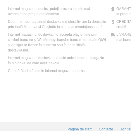
Internet magazinul nostru, puteți procura la cele mai
GARANȚIE
avantajoase prețuri din Moldova.
la produc
Doar internet magazinul dostavka.md oferă livrare la domiciliu
CREDITAR
prin toată Moldova și Chișinău la cele mai avantajoase tarife!
credit!
Internet magazinul dostavka.md acceptă plăți online prin
LIVRARE: 
carduri bancare și WebMoney, transfer bancar, terminale QIWI
mai bune 
și desigur la livrare în numerar sau în orice filială
dostavka.md.
Internet magazinul dostavka.md este unicul internet magazin
în Moldova, de care aveți nevoie!
Cumpărături plăcute în internet magazinul nostru!
Pagina de start
Contacte
Achita