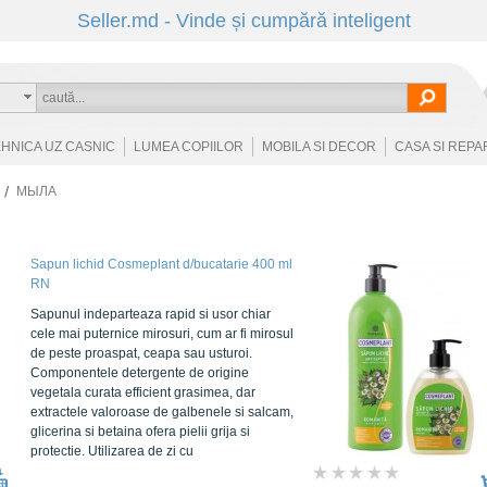
Seller.md - Vinde și cumpără inteligent
EHNICA UZ CASNIC
LUMEA COPIILOR
MOBILA SI DECOR
CASA SI REPA
МЫЛА
Sapun lichid Cosmeplant d/bucatarie 400 ml
RN
Sapunul indeparteaza rapid si usor chiar
cele mai puternice mirosuri, cum ar fi mirosul
de peste proaspat, ceapa sau usturoi.
Componentele detergente de origine
vegetala curata efficient grasimea, dar
extractele valoroase de galbenele si salcam,
glicerina si betaina ofera pielii grija si
protectie. Utilizarea de zi cu