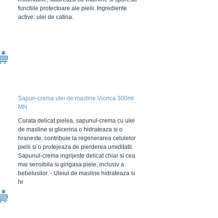
functiile protectoare ale pielii. Ingrediente
active: ulei de catina.
Sapun-crema ulei de masline Viorica 300ml
MN
Curata delicat pielea, sapunul-crema cu ulei
de masline si glicerina o hidrateaza si o
hraneste, contribuie la regenerarea celulelor
pielii si o protejeaza de pierderea umiditatii.
Sapunul-crema ingrijeste delicat chiar si cea
mai sensibila si gingasa piele, inclusiv a
bebelusilor. - Uleiul de masline hidrateaza si
hr