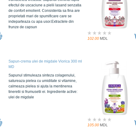
efectul de uscaciune a pielii lasand senzatia
de confort emolient. Consistenta sa fina are
proprietati mari de spumificare care se
indeparteaza cu apa usor.Extractele din
frunze de capsun
102.00
MDL
Sapun-crema ulei de migdale Viorica 300 ml
MD
Sapunul stimuleaza sinteza colagenului,
satureaza pielea cu umiditate si vitamine,
calmeaza pielea si ajuta la mentinerea
tineretii si frumusetii ei. Ingrediente active:
ulei de migdale
105.00
MDL