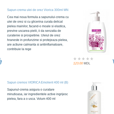
Sapun-crema ulei de orez Viorica 300ml MN
Cea mai noua formula a sapunului-crema cu
ulei de orez si cu glicerina curata delicat
pielea mainilor, facand-o moale si elastica,
previne uscarea pielii, ii da senzatia de
curatenie si prospetime. Uleiul de orez
hraneste in profunzime si protejeaza pielea,
are actiune calmanta si antiinflamatoare,
contribuie la rege
123.00
MDL
Sapun cremos VIORICA Emolient 400 ml (B)
Sapunul-crema asigura o curatare
minutioasa, iar ingredientele active ingrijesc
pielea, fara a o usca. Volum 400 ml