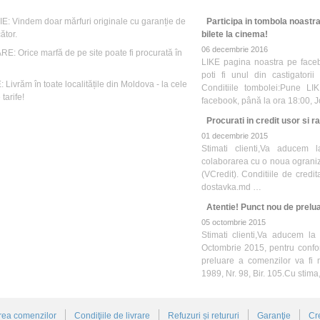
: Vindem doar mărfuri originale cu garanție de
Participa in tombola noastra
ător.
bilete la cinema!
06 decembrie 2016
E: Orice marfă de pe site poate fi procurată în
LIKE pagina noastra pe face
poti fi unul din castigatori
Livrăm în toate localitățile din Moldova - la cele
Conditiile tombolei:Pune LI
tarife!
facebook, până la ora 18:00, 
Procurati in credit usor si ra
01 decembrie 2015
Stimati clienti,Va aducem 
colaborarea cu o noua ograniza
(VCredit). Conditiile de credit
dostavka.md …
Atentie! Punct nou de prelua
05 octombrie 2015
Stimati clienti,Va aducem la
Octombrie 2015, pentru confo
preluare a comenzilor va fi 
1989, Nr. 98, Bir. 105.Cu stim
rea comenzilor
Condiţiile de livrare
Refuzuri și retururi
Garanţie
Cr