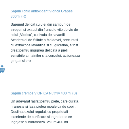
Sapun lichid antioxidant Viorica Grapes
300ml (R)
Sapunul delicat cu ulei din samburi de
struguri si extract din frunzele viteide vie de
soiul „Viorica”, cultivata de savantii
Academiei de Stiinte a Moldovei, precum si
cu extract de levantica si cu glicerina, a fost
creat pentru ingrijirea delicata a pielii
sensibile a mainilor si a corpului, actioneaza
gingas si pro
Sapun cremos VIORICA Nutritiv 400 ml (B)
Un adevarat rasfat pentru piele, care curata,
hraneste si lasa pielea moale ca de copil.
Destinat uzului regulat, cu proprietati
excelente de purificare si ingridiente ce
ingrijesc si hidrateaza. Volum 400 ml