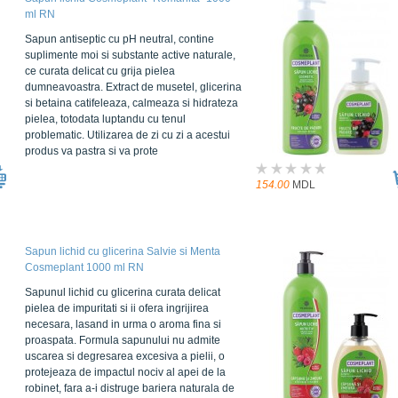
ml RN
Sapun antiseptic cu pH neutral, contine
suplimente moi si substante active naturale,
ce curata delicat cu grija pielea
dumneavoastra. Extract de musetel, glicerina
si betaina catifeleaza, calmeaza si hidrateza
pielea, totodata luptandu cu tenul
problematic. Utilizarea de zi cu zi a acestui
produs va pastra si va prote
154.00
MDL
Sapun lichid cu glicerina Salvie si Menta
Cosmeplant 1000 ml RN
Sapunul lichid cu glicerina curata delicat
pielea de impuritati si ii ofera ingrijirea
necesara, lasand in urma o aroma fina si
proaspata. Formula sapunului nu admite
uscarea si degresarea excesiva a pielii, o
protejeaza de impactul nociv al apei de la
robinet, fara a-i distruge bariera naturala de