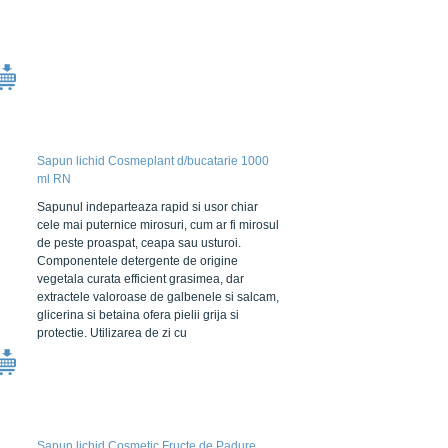
Sapun lichid Cosmeplant d/bucatarie 1000
ml RN
Sapunul indeparteaza rapid si usor chiar
cele mai puternice mirosuri, cum ar fi mirosul
de peste proaspat, ceapa sau usturoi.
Componentele detergente de origine
vegetala curata efficient grasimea, dar
extractele valoroase de galbenele si salcam,
glicerina si betaina ofera pielii grija si
protectie. Utilizarea de zi cu
Sapun lichid Cosmetic Fructe de Padure