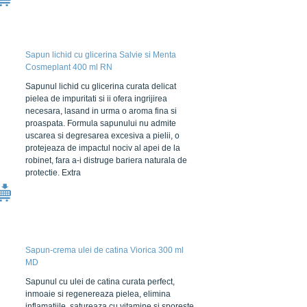
Sapun lichid cu glicerina Salvie si Menta
Cosmeplant 400 ml RN
Sapunul lichid cu glicerina curata delicat
pielea de impuritati si ii ofera ingrijirea
necesara, lasand in urma o aroma fina si
proaspata. Formula sapunului nu admite
uscarea si degresarea excesiva a pielii, o
protejeaza de impactul nociv al apei de la
robinet, fara a-i distruge bariera naturala de
protectie. Extra
Sapun-crema ulei de catina Viorica 300 ml
MD
Sapunul cu ulei de catina curata perfect,
inmoaie si regenereaza pielea, elimina
inflamatiile, satureaza cu vitamine si sporeste