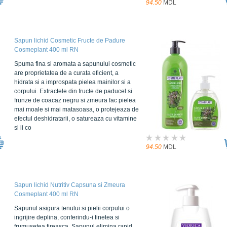
94.50
MDL
Sapun lichid Cosmetic Fructe de Padure
Cosmeplant 400 ml RN
Spuma fina si aromata a sapunului cosmetic
are proprietatea de a curata eficient, a
hidrata si a improspata pielea mainilor si a
corpului. Extractele din fructe de paducel si
frunze de coacaz negru si zmeura fac pielea
mai moale si mai matasoasa, o protejeaza de
efectul deshidratarii, o satureaza cu vitamine
si ii co
94.50
MDL
Sapun lichid Nutritiv Capsuna si Zmeura
Cosmeplant 400 ml RN
Sapunul asigura tenului si pielii corpului o
ingrijire deplina, conferindu-i finetea si
frumusetea fireasca. Sapunul elimina rapid