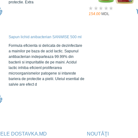
protectie. Extra
154.00
MDL
Sapun lichid anibacterian SANWISE 500 ml
Formula eficienta si delicata de dezinfectare
a mainilor pe baza de acid lactic. Sapunul
antibacterian indeparteaza 99.99% din
bacterii si impuritatile de pe maini. Acidul
lactic inhiba eficient proliferarea
microorganismelor patogene si intareste
bariera de protectie a pielii. Uleiul esential de
salvie are efect d
JELE DOSTAVKA.MD
NOUTĂŢI