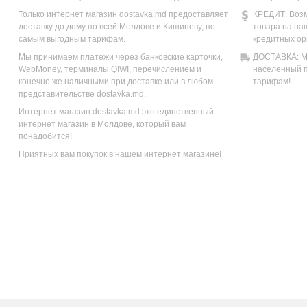
Только интернет магазин dostavka.md предоставляет
КРЕДИТ: Возм
доставку до дому по всей Молдове и Кишиневу, по
товара на на
самым выгодным тарифам.
кредитных ор
Мы принимаем платежи через банковские карточки,
ДОСТАВКА: Мы
WebMoney, терминалы QIWI, перечислением и
населенный п
конечно же наличными при доставке или в любом
тарифам!
представительстве dostavka.md.
Интернет магазин dostavka.md это единственный
интернет магазин в Молдове, который вам
понадобится!
Приятных вам покупок в нашем интернет магазине!