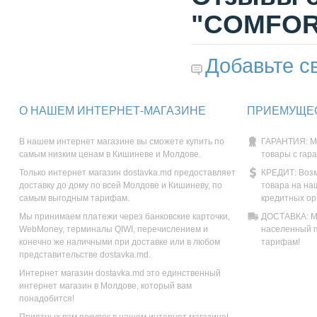
"COMFORT
Добавьте с
О НАШЕМ ИНТЕРНЕТ-МАГАЗИНЕ
ПРИЕМУЩЕС
В нашем интернет магазине вы сможете купить по
ГАРАНТИЯ: М
самым низким ценам в Кишиневе и Молдове.
товары с гар
Только интернет магазин dostavka.md предоставляет
КРЕДИТ: Возм
доставку до дому по всей Молдове и Кишиневу, по
товара на на
самым выгодным тарифам.
кредитных ор
Мы принимаем платежи через банковские карточки,
ДОСТАВКА: Мы
WebMoney, терминалы QIWI, перечислением и
населенный п
конечно же наличными при доставке или в любом
тарифам!
представительстве dostavka.md.
Интернет магазин dostavka.md это единственный
интернет магазин в Молдове, который вам
понадобится!
Приятных вам покупок в нашем интернет магазине!