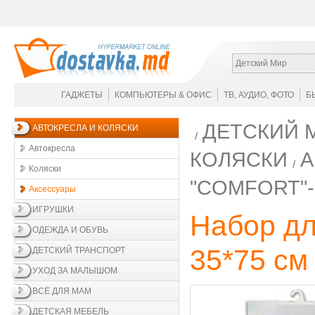
Детский Мир
ГАДЖЕТЫ
КОМПЬЮТЕРЫ & ОФИС
ТВ, АУДИО, ФОТО
Б
ДЕТСКИЙ 
АВТОКРЕСЛА И КОЛЯСКИ
Автокресла
КОЛЯСКИ
А
Коляски
"COMFORT"-
Аксессуары
ИГРУШКИ
Набор д
ОДЕЖДА И ОБУВЬ
35*75 с
ДЕТСКИЙ ТРАНСПОРТ
УХОД ЗА МАЛЫШОМ
ВСЁ ДЛЯ МАМ
ДЕТСКАЯ МЕБЕЛЬ