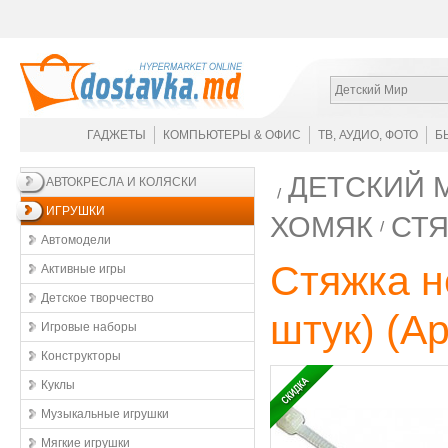
Детский Мир
ГАДЖЕТЫ
КОМПЬЮТЕРЫ & ОФИС
ТВ, АУДИО, ФОТО
Б
ДЕТСКИЙ 
АВТОКРЕСЛА И КОЛЯСКИ
ИГРУШКИ
ХОМЯК
СТЯ
Автомодели
Стяжка 
Активные игры
Детское творчество
штук)
(Ар
Игровые наборы
Конструкторы
Куклы
Музыкальные игрушки
Мягкие игрушки