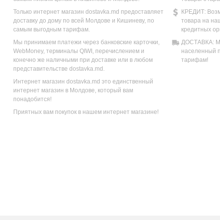
Только интернет магазин dostavka.md предоставляет
КРЕДИТ: Возм
доставку до дому по всей Молдове и Кишиневу, по
товара на на
самым выгодным тарифам.
кредитных ор
Мы принимаем платежи через банковские карточки,
ДОСТАВКА: Мы
WebMoney, терминалы QIWI, перечислением и
населенный п
конечно же наличными при доставке или в любом
тарифам!
представительстве dostavka.md.
Интернет магазин dostavka.md это единственный
интернет магазин в Молдове, который вам
понадобится!
Приятных вам покупок в нашем интернет магазине!