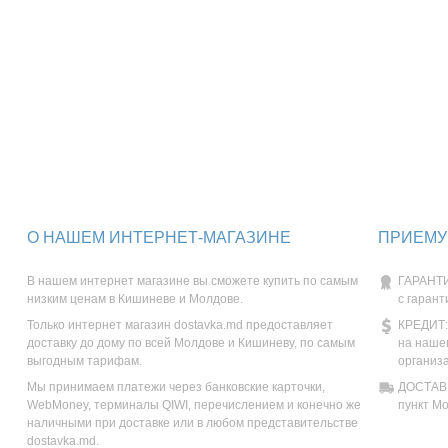
О НАШЕМ ИНТЕРНЕТ-МАГАЗИНЕ
ПРИЕМУ
В нашем интернет магазине вы сможете купить по самым
ГАРАНТИ
низким ценам в Кишиневе и Молдове.
с гарант
Только интернет магазин dostavka.md предоставляет
КРЕДИТ:
доставку до дому по всей Молдове и Кишиневу, по самым
на наше
выгодным тарифам.
организ
Мы принимаем платежи через банковские карточки,
ДОСТАВК
WebMoney, терминалы QIWI, перечислением и конечно же
пункт М
наличными при доставке или в любом представительстве
dostavka.md.