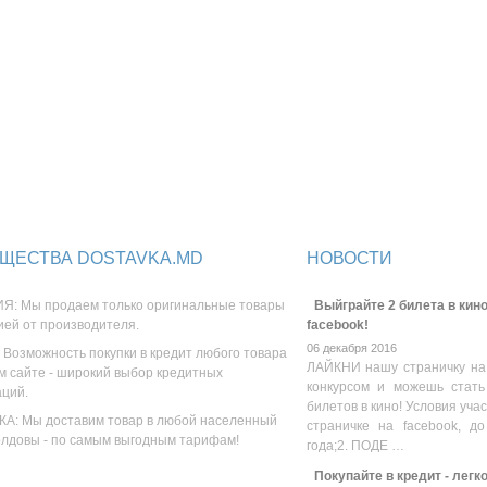
ЩЕСТВА DOSTAVKA.MD
НОВОСТИ
Я: Мы продаем только оригинальные товары
Выйграйте 2 билета в кино
ией от производителя.
facebook!
06 декабря 2016
 Возможность покупки в кредит любого товара
ЛАЙКНИ нашу страничку на
м сайте - широкий выбор кредитных
конкурсом и можешь стать
аций.
билетов в кино! Условия уча
А: Мы доставим товар в любой населенный
страничке на facebook, до
олдовы - по самым выгодным тарифам!
года;2. ПОДЕ …
Покупайте в кредит - легк