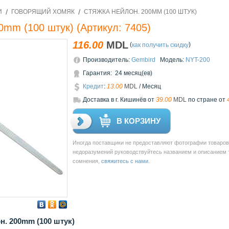
И
ГОВОРЯЩИЙ ХОМЯК
СТЯЖКА НЕЙЛОН. 200MM (100 ШТУК)
0mm (100 штук)
(Артикул:
7405
)
116.00
MDL
(
)
как получить скидку
Производитель:
Gembird
Модель:
NYT-200
Гарантия: 24 месяц(ев)
Кредит
:
13.00
MDL
/ Месяц
Доставкa в г. Кишинёв от
39.00
MDL
по стране от
В КОРЗИНУ
Иногда поставщики не предоставляют фотографии товаров 
недоразумений руководствуйтесь названием и описанием то
сомнения,
свяжитесь с нами
.
н. 200mm (100 штук)