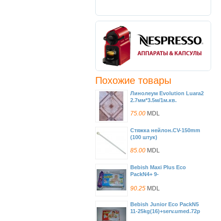
Похожие товары
Линолеум Evolution Luara2
2.7мм*3.5м/1м.кв.
75.00
MDL
Стяжка нейлон.CV-150mm
(100 штук)
85.00
MDL
Bebish Maxi Plus Eco
PackN4+ 9-
20kg(19)+serv.umed.72p
90.25
MDL
Bebish Junior Eco PackN5
11-25kg(16)+serv.umed.72p