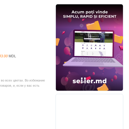
43.00
MDL
во всех цветах. Во избежание
варов, и, если у вас есть