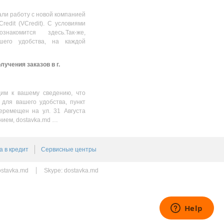
150.00
MDL
ли работу с новой компанией
Credit (VCredit). С условиями
накомится здесь.Так-же,
шего удобства, на каждой
учения заказов в г.
им к вашему сведению, что
 для вашего удобства, пункт
еремещен на ул. 31 Августа
нием, dostavka.md …
а в кредит
Сервисные центры
stavka.md
Skype:
dostavka.md