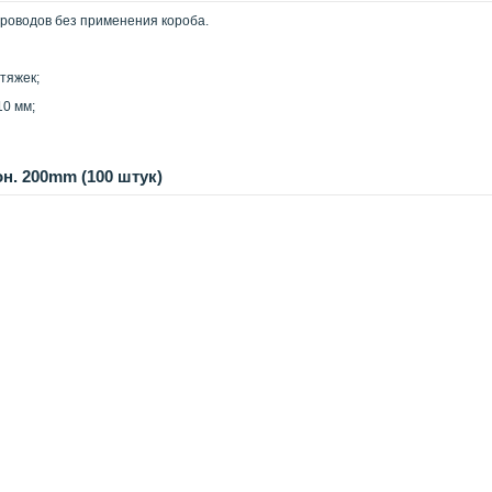
роводов без применения короба.
стяжек;
10 мм;
н. 200mm (100 штук)