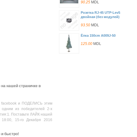
90.25
MDL
Розетка RJ-45 UTP-Lev5
двойная (без модулей)
93.50
MDL
Ёлка 150cm A009J-50
125.00
MDL
Vipower SCSI HDD Ultra 160
Mobile Rack, Fan
136.00
MDL
Bebish Junior Twin PackN5
 на нашей страничке в
11-25kg(32)+serv.umed.72
150.00
MDL
 facebook и ПОДЕЛИСЬ этим
Bebish Maxi Plus Twin
 одним из победителей 2-х
PackN4+ 9-
20kg(38)+serv.umed.72
стия:1. Поставьте ЛАЙК нашей
150.00
MDL
 18:00, 15-го Декабря 2016
Bebish Mini Twin PackN2 3-
6kg(60)+serv.umed.72pcs
о и быстро!