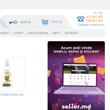
ro
ру
022 852 852
068 852 852
ПУСТО
ВОЙТИ
График и контакты
ЕМОНТ
СПОРТ
КАНЦТОВАРЫ
АВТО
ГИГИЕНА
РОТКИ И МАСЛА