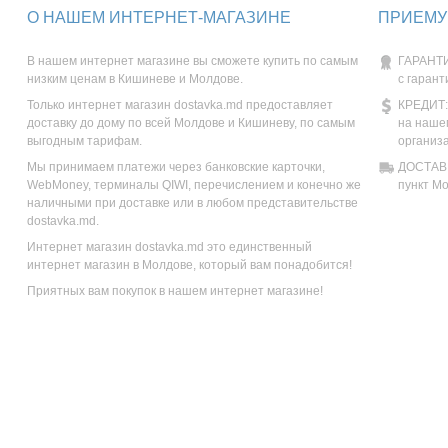
О НАШЕМ ИНТЕРНЕТ-МАГАЗИНЕ
ПРИЕМУ
В нашем интернет магазине вы сможете купить по самым
ГАРАНТИ
низким ценам в Кишиневе и Молдове.
с гарант
Только интернет магазин dostavka.md предоставляет
КРЕДИТ:
доставку до дому по всей Молдове и Кишиневу, по самым
на наше
выгодным тарифам.
организ
Мы принимаем платежи через банковские карточки,
ДОСТАВК
WebMoney, терминалы QIWI, перечислением и конечно же
пункт М
наличными при доставке или в любом представительстве
dostavka.md.
Интернет магазин dostavka.md это единственный
интернет магазин в Молдове, который вам понадобится!
Приятных вам покупок в нашем интернет магазине!