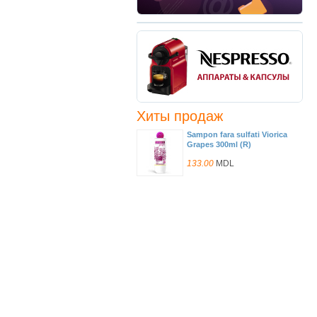
Хиты продаж
Sampon fara sulfati Viorica
Grapes 300ml (R)
133.00
MDL