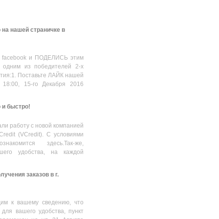
 на нашей страничке в
 facebook и ПОДЕЛИСЬ этим
 одним из победителей 2-х
стия:1. Поставьте ЛАЙК нашей
 18:00, 15-го Декабря 2016
о и быстро!
ли работу с новой компанией
Credit (VCredit). С условиями
накомится здесь.Так-же,
шего удобства, на каждой
учения заказов в г.
им к вашему сведению, что
 для вашего удобства, пункт