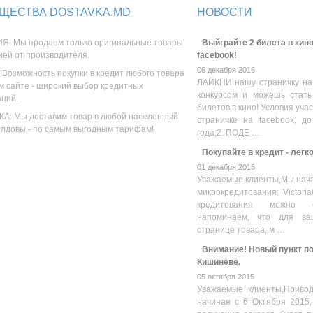
ЩЕСТВА DOSTAVKA.MD
НОВОСТИ
Я: Мы продаем только оригинальные товары
Выйграйте 2 билета в кино
ией от производителя.
facebook!
06 декабря 2016
 Возможность покупки в кредит любого товара
ЛАЙКНИ нашу страничку на
м сайте - широкий выбор кредитных
конкурсом и можешь стать
аций.
билетов в кино! Условия уча
А: Мы доставим товар в любой населенный
страничке на facebook, до
олдовы - по самым выгодным тарифам!
года;2. ПОДЕ …
Покупайте в кредит - легк
01 декабря 2015
Уважаемые клиенты,Мы нача
микрокредитования: Victoria
кредитования можно оз
напоминаем, что для ва
странице товара, м …
Внимание! Новый пункт пол
Кишиневе.
05 октября 2015
Уважаемые клиенты,Привод
начиная с 6 Октября 2015,