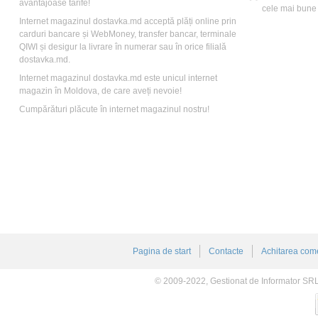
avantajoase tarife!
cele mai bune t
Internet magazinul dostavka.md acceptă plăți online prin
carduri bancare și WebMoney, transfer bancar, terminale
QIWI și desigur la livrare în numerar sau în orice filială
dostavka.md.
Internet magazinul dostavka.md este unicul internet
magazin în Moldova, de care aveți nevoie!
Cumpărături plăcute în internet magazinul nostru!
Pagina de start
Contacte
Achitarea come
© 2009-2022, Gestionat de Informator SR