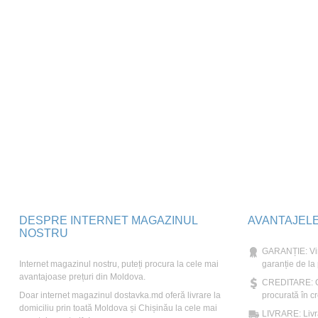
DESPRE INTERNET MAGAZINUL
AVANTAJEL
NOSTRU
GARANȚIE: Vin
Internet magazinul nostru, puteți procura la cele mai
garanție de la
avantajoase prețuri din Moldova.
CREDITARE: Ori
Doar internet magazinul dostavka.md oferă livrare la
procurată în cr
domiciliu prin toată Moldova și Chișinău la cele mai
LIVRARE: Livră