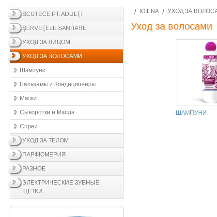
IGIENA
УХОД ЗА ВОЛОС
SCUTECE PT. ADULŢI
Уход за волосами
ŞERVEŢELE SANITARE
УХОД ЗА ЛИЦОМ
УХОД ЗА ВОЛОСАМИ
Шампуни
Бальзамы и Кондиционеры
Маски
Сыворотки и Масла
ШАМПУНИ
Спреи
УХОД ЗА ТЕЛОМ
ПАРФЮМЕРИЯ
РАЗНОЕ
ЭЛЕКТРИЧЕСКИЕ ЗУБНЫЕ
ЩЕТКИ