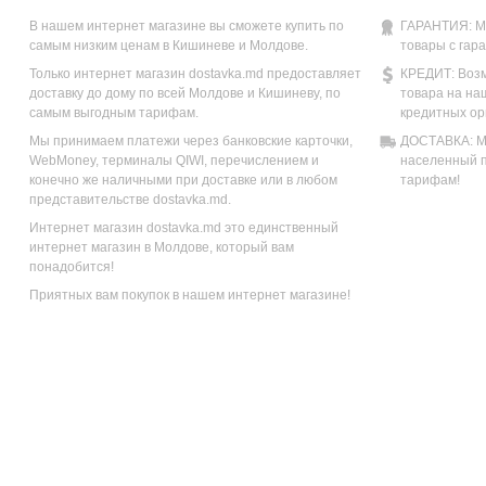
В нашем интернет магазине вы сможете купить по
ГАРАНТИЯ: М
самым низким ценам в Кишиневе и Молдове.
товары с гар
Только интернет магазин dostavka.md предоставляет
КРЕДИТ: Возм
доставку до дому по всей Молдове и Кишиневу, по
товара на на
самым выгодным тарифам.
кредитных ор
Мы принимаем платежи через банковские карточки,
ДОСТАВКА: Мы
WebMoney, терминалы QIWI, перечислением и
населенный п
конечно же наличными при доставке или в любом
тарифам!
представительстве dostavka.md.
Интернет магазин dostavka.md это единственный
интернет магазин в Молдове, который вам
понадобится!
Приятных вам покупок в нашем интернет магазине!