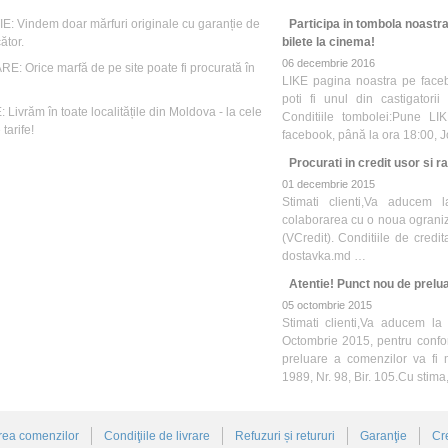
: Vindem doar mărfuri originale cu garanție de
Participa in tombola noastra
ător.
bilete la cinema!
06 decembrie 2016
E: Orice marfă de pe site poate fi procurată în
LIKE pagina noastra pe face
poti fi unul din castigatori
Livrăm în toate localitățile din Moldova - la cele
Conditiile tombolei:Pune LI
tarife!
facebook, până la ora 18:00, 
Procurati in credit usor si ra
01 decembrie 2015
Stimati clienti,Va aducem 
colaborarea cu o noua ograniza
(VCredit). Conditiile de credit
dostavka.md …
Atentie! Punct nou de prelua
05 octombrie 2015
Stimati clienti,Va aducem la
Octombrie 2015, pentru confo
preluare a comenzilor va fi 
1989, Nr. 98, Bir. 105.Cu stim
rea comenzilor
Condiţiile de livrare
Refuzuri și retururi
Garanţie
Cr