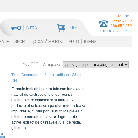
ro
ру
022 852 852
068 852 852
GOL
ÎNTRĂ
Orarul și contacte
RATIE
SPORT
ŞCOALĂ & BIROU
AUTO
IGIENA
Вид:
Aranjează:
Tonic Сosmeplant p/u ten tonifican 125 ml
RN
Formula tonicului pentru fata contine extract
natural de castravete, ulei de recin, si
glicerina care catifeleaza si hidrateaza
perfect pielea fetei si a gatului, indeparteaza
impuritatile, curata porii si nutrifica pielea cu
microelementele necesare. Ingrediente
active: extract de castravete, ulei de recin,
glicerina