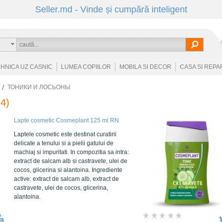
Seller.md - Vinde și cumpără inteligent
EHNICA UZ CASNIC
LUMEA COPIILOR
MOBILA SI DECOR
CASA SI REPA
ТОНИКИ И ЛОСЬОНЫ
4)
Lapte cosmetic Cosmeplant 125 ml RN
Laptele cosmetic este destinat curatirii
delicate a tenului si a pielii gatului de
machiaj si impuritati. In compozitia sa intra:
extract de salcam alb si castravete, ulei de
cocos, glicerina si alantoina. Ingrediente
active: extract de salcam alb, extract de
castravete, ulei de cocos, glicerina,
alantoina.