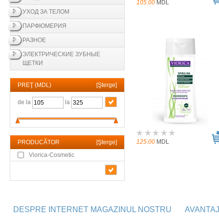
105.00
MDL
УХОД ЗА ТЕЛОМ
ПАРФЮМЕРИЯ
РАЗНОЕ
ЭЛЕКТРИЧЕСКИЕ ЗУБНЫЕ
ЩЕТКИ
PREŢ (MDL)
[
Şterge
]
de la
la
125.00
MDL
PRODUCĂTOR
[
Şterge
]
Viorica-Cosmetic
DESPRE INTERNET MAGAZINUL NOSTRU
AVANTA