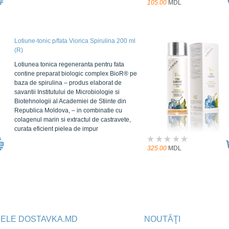
105.00
MDL
Lotiune-tonic p/fata Viorica Spirulina 200 ml
(R)
Lotiunea tonica regeneranta pentru fata
contine preparat biologic complex BioR® pe
baza de spirulina – produs elaborat de
savantii Institutului de Microbiologie si
Biotehnologii al Academiei de Stiinte din
Republica Moldova, – in combinatie cu
colagenul marin si extractul de castravete,
curata eficient pielea de impur
325.00
MDL
JELE DOSTAVKA.MD
NOUTĂŢI