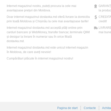
Internet magazinul nostru, puteți procura la cele mai
GARANȚIE
avantajoase prețuri din Moldova.
la produc
Doar internet magazinul dostavka.md oferă livrare la domiciliu
CREDITAR
prin toată Moldova și Chișinău la cele mai avantajoase tarife!
credit!
Internet magazinul dostavka.md acceptă plăți online prin
LIVRARE: 
carduri bancare și WebMoney, transfer bancar, terminale QIWI
mai bune 
și desigur la livrare în numerar sau în orice filială
dostavka.md.
Internet magazinul dostavka.md este unicul internet magazin
în Moldova, de care aveți nevoie!
Cumpărături plăcute în internet magazinul nostru!
Pagina de start
Contacte
Achita