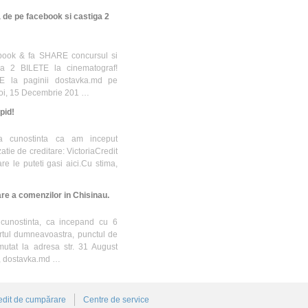
 de pe facebook si castiga 2
book & fa SHARE concursul si
i a 2 BILETE la cinematograf!
KE la paginii dostavka.md pe
Joi, 15 Decembrie 201 …
pid!
la cunostinta ca am inceput
tie de creditare: VictoriaCredit
are le puteti gasi aici.Cu stima,
re a comenzilor in Chisinau.
 cunostinta, ca incepand cu 6
rtul dumneavoastra, punctul de
mutat la adresa str. 31 August
a, dostavka.md …
edit de cumpărare
Centre de service