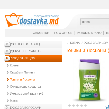
Igiena
GADGETURI
PC & OFFICE
TV, AUDIO & FOTO
T
IGIENA
УХОД ЗА ЛИЦОМ
SCUTECE PT. ADULŢI
Тоники и Лосьоны
(
ŞERVEŢELE SANITARE
УХОД ЗА ЛИЦОМ
Кремы
Скрабы и Пилинги
Тоники и Лосьоны
Очищающие средства
Уход за зоной глаз и губ
Маски
УХОД ЗА ВОЛОСАМИ