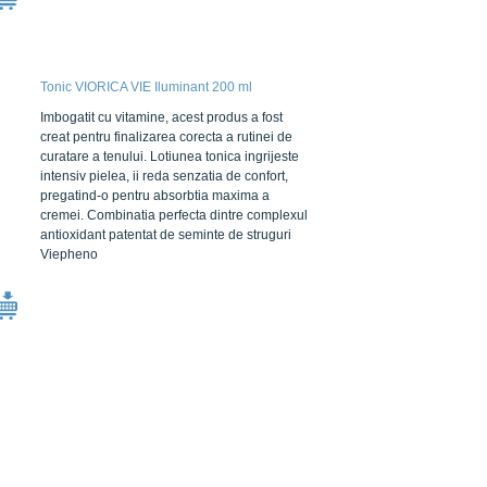
Tonic VIORICA VIE Iluminant 200 ml
Imbogatit cu vitamine, acest produs a fost
creat pentru finalizarea corecta a rutinei de
curatare a tenului. Lotiunea tonica ingrijeste
intensiv pielea, ii reda senzatia de confort,
pregatind-o pentru absorbtia maxima a
cremei. Combinatia perfecta dintre complexul
antioxidant patentat de seminte de struguri
Viepheno