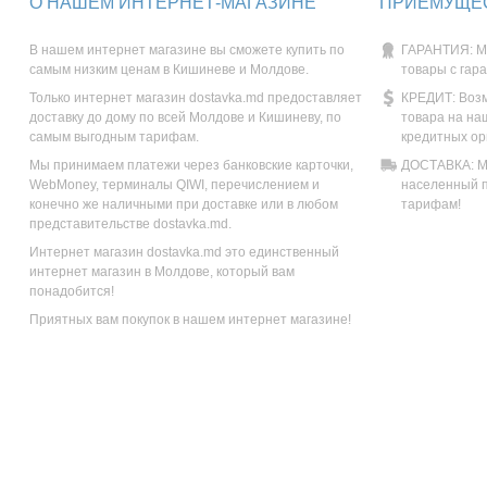
О НАШЕМ ИНТЕРНЕТ-МАГАЗИНЕ
ПРИЕМУЩЕС
В нашем интернет магазине вы сможете купить по
ГАРАНТИЯ: М
самым низким ценам в Кишиневе и Молдове.
товары с гар
Только интернет магазин dostavka.md предоставляет
КРЕДИТ: Возм
доставку до дому по всей Молдове и Кишиневу, по
товара на на
самым выгодным тарифам.
кредитных ор
Мы принимаем платежи через банковские карточки,
ДОСТАВКА: Мы
WebMoney, терминалы QIWI, перечислением и
населенный п
конечно же наличными при доставке или в любом
тарифам!
представительстве dostavka.md.
Интернет магазин dostavka.md это единственный
интернет магазин в Молдове, который вам
понадобится!
Приятных вам покупок в нашем интернет магазине!