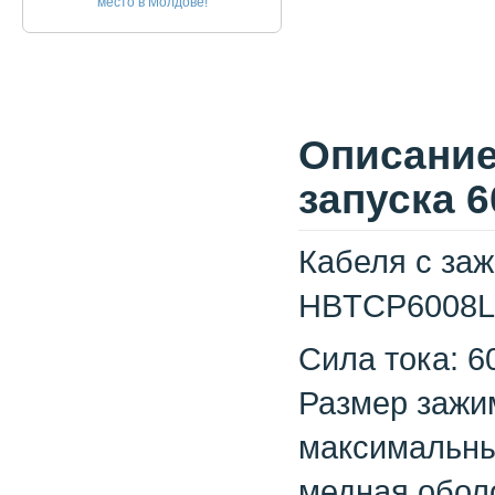
место в Молдове!
Описание
запуска 
Кабеля с за
HBTCP6008L
Сила тока: 6
Размер зажи
максимальны
медная обол