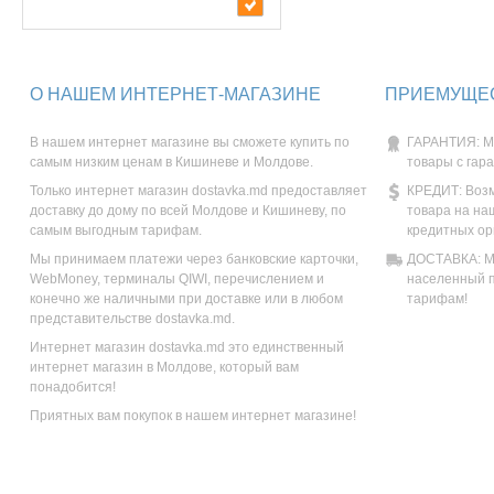
О НАШЕМ ИНТЕРНЕТ-МАГАЗИНЕ
ПРИЕМУЩЕС
В нашем интернет магазине вы сможете купить по
ГАРАНТИЯ: М
самым низким ценам в Кишиневе и Молдове.
товары с гар
Только интернет магазин dostavka.md предоставляет
КРЕДИТ: Возм
доставку до дому по всей Молдове и Кишиневу, по
товара на на
самым выгодным тарифам.
кредитных ор
Мы принимаем платежи через банковские карточки,
ДОСТАВКА: Мы
WebMoney, терминалы QIWI, перечислением и
населенный п
конечно же наличными при доставке или в любом
тарифам!
представительстве dostavka.md.
Интернет магазин dostavka.md это единственный
интернет магазин в Молдове, который вам
понадобится!
Приятных вам покупок в нашем интернет магазине!