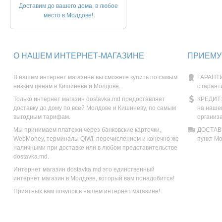
Доставим до вашего дома, в любое
место в Молдове!
О НАШЕМ ИНТЕРНЕТ-МАГАЗИНЕ
ПРИЕМУ
В нашем интернет магазине вы сможете купить по самым
ГАРАНТИ
низким ценам в Кишиневе и Молдове.
с гарант
Только интернет магазин dostavka.md предоставляет
КРЕДИТ:
доставку до дому по всей Молдове и Кишиневу, по самым
на наше
выгодным тарифам.
организ
Мы принимаем платежи через банковские карточки,
ДОСТАВК
WebMoney, терминалы QIWI, перечислением и конечно же
пункт М
наличными при доставке или в любом представительстве
dostavka.md.
Интернет магазин dostavka.md это единственный
интернет магазин в Молдове, который вам понадобится!
Приятных вам покупок в нашем интернет магазине!