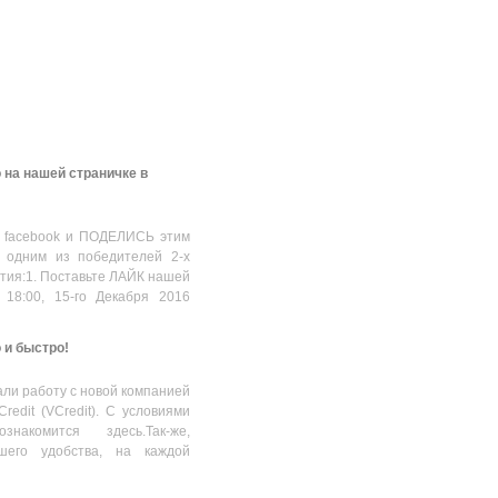
 на нашей страничке в
 facebook и ПОДЕЛИСЬ этим
 одним из победителей 2-х
стия:1. Поставьте ЛАЙК нашей
 18:00, 15-го Декабря 2016
о и быстро!
ли работу с новой компанией
Credit (VCredit). С условиями
накомится здесь.Так-же,
шего удобства, на каждой