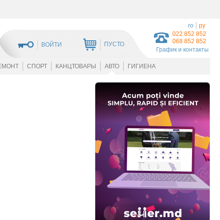
ro
ру
022 852 852
068 852 852
ПУСТО
ВОЙТИ
График и контакты
ЕМОНТ
СПОРТ
КАНЦТОВАРЫ
АВТО
ГИГИЕНА