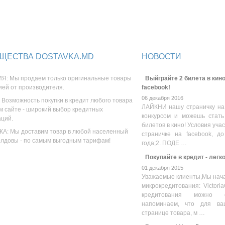
ЩЕСТВА DOSTAVKA.MD
НОВОСТИ
Я: Мы продаем только оригинальные товары
Выйграйте 2 билета в кино
ией от производителя.
facebook!
06 декабря 2016
 Возможность покупки в кредит любого товара
ЛАЙКНИ нашу страничку на
м сайте - широкий выбор кредитных
конкурсом и можешь стать
аций.
билетов в кино! Условия уча
А: Мы доставим товар в любой населенный
страничке на facebook, до
олдовы - по самым выгодным тарифам!
года;2. ПОДЕ …
Покупайте в кредит - легк
01 декабря 2015
Уважаемые клиенты,Мы нача
микрокредитования: Victoria
кредитования можно оз
напоминаем, что для ва
странице товара, м …