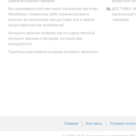
самым выгодным тарифам.
кредитных ор
Мы принимаем платежи через банковские карточки,
ДОСТАВКА: Мы
WebMoney, терминалы QIWI, перечислением и
населенный п
конечно же наличными при доставке или в любом
тарифам!
представительстве dostavka.md.
Интернет магазин dostavka.md это единственный
интернет магазин в Молдове, который вам
понадобится!
Приятных вам покупок в нашем интернет магазине!
Главная
Контакты
Условия оплат