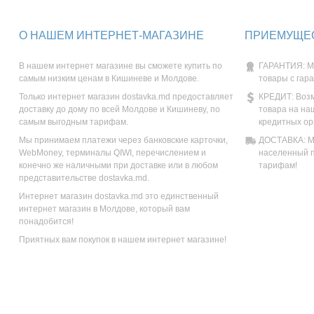
О НАШЕМ ИНТЕРНЕТ-МАГАЗИНЕ
ПРИЕМУЩЕС
В нашем интернет магазине вы сможете купить по
ГАРАНТИЯ: М
самым низким ценам в Кишиневе и Молдове.
товары с гар
Только интернет магазин dostavka.md предоставляет
КРЕДИТ: Возм
доставку до дому по всей Молдове и Кишиневу, по
товара на на
самым выгодным тарифам.
кредитных ор
Мы принимаем платежи через банковские карточки,
ДОСТАВКА: Мы
WebMoney, терминалы QIWI, перечислением и
населенный п
конечно же наличными при доставке или в любом
тарифам!
представительстве dostavka.md.
Интернет магазин dostavka.md это единственный
интернет магазин в Молдове, который вам
понадобится!
Приятных вам покупок в нашем интернет магазине!