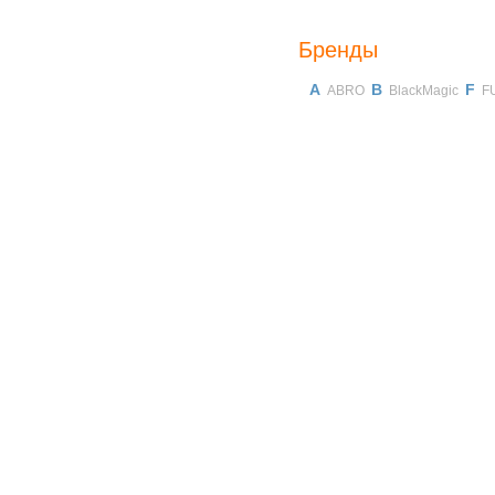
Бренды
A
B
F
ABRO
BlackMagic
F