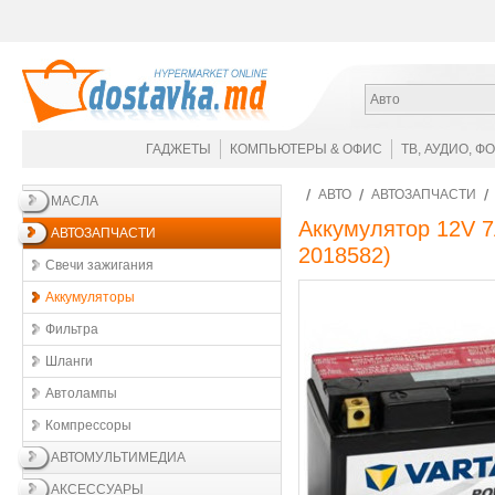
Авто
ГАДЖЕТЫ
КОМПЬЮТЕРЫ & ОФИС
ТВ, АУДИО, Ф
АВТО
АВТОЗАПЧАСТИ
МАСЛА
Аккумулятор 12V 
АВТОЗАПЧАСТИ
2018582
)
Свечи зажигания
Аккумуляторы
Фильтра
Шланги
Автолампы
Компрессоры
АВТОМУЛЬТИМЕДИА
АКСЕССУАРЫ