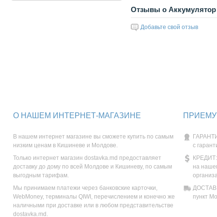
Отзывы о Аккумулятор 
Добавьте свой отзыв
О НАШЕМ ИНТЕРНЕТ-МАГАЗИНЕ
ПРИЕМУ
В нашем интернет магазине вы сможете купить по самым
ГАРАНТИ
низким ценам в Кишиневе и Молдове.
с гарант
Только интернет магазин dostavka.md предоставляет
КРЕДИТ:
доставку до дому по всей Молдове и Кишиневу, по самым
на наше
выгодным тарифам.
организ
Мы принимаем платежи через банковские карточки,
ДОСТАВК
WebMoney, терминалы QIWI, перечислением и конечно же
пункт М
наличными при доставке или в любом представительстве
dostavka.md.