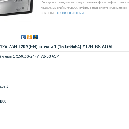
Иногда поставщики не предоставляют фотографии товаров 
недоразумений руководствуйтесь названием и описанием то
сомнения,
свяжитесь с нами
.
12V 7AH 120A(EN) клемы 1 (150x66x94) YT7B-BS AGM
) клемы 1 (150x66x94) YT7B-BS AGM
дов 1
 B00