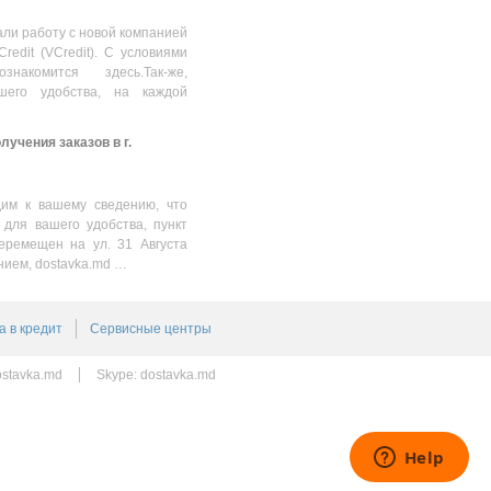
тонкая клема
1220.00
MDL
ли работу с новой компанией
Credit (VCredit). С условиями
накомится здесь.Так-же,
шего удобства, на каждой
учения заказов в г.
им к вашему сведению, что
 для вашего удобства, пункт
еремещен на ул. 31 Августа
нием, dostavka.md …
а в кредит
Сервисные центры
stavka.md
Skype:
dostavka.md