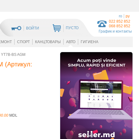
ro
ру
022 852 852
068 852 852
ПУСТО
ВОЙТИ
График и контакты
ЕМОНТ
СПОРТ
КАНЦТОВАРЫ
АВТО
ГИГИЕНА
 YT7B-BS AGM
M
(Артикул:
00.00
MDL