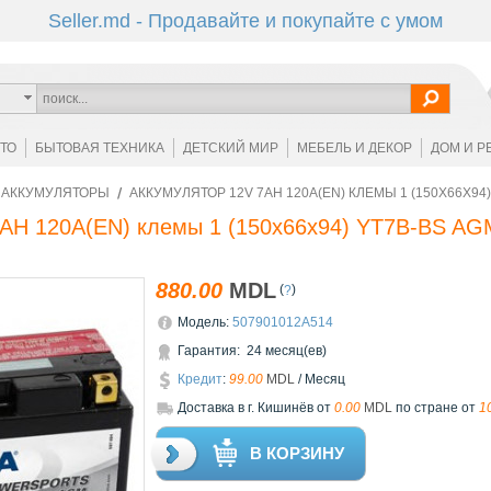
Seller.md - Продавайте и покупайте с умом
ОТО
БЫТОВАЯ ТЕХНИКА
ДЕТСКИЙ МИР
МЕБЕЛЬ И ДЕКОР
ДОМ И Р
АККУМУЛЯТОРЫ
АККУМУЛЯТОР 12V 7AH 120A(EN) КЛЕМЫ 1 (150X66X94)
7AH 120A(EN) клемы 1 (150x66x94) YT7B-BS AG
880.00
MDL
(
)
?
Модель:
507901012A514
Гарантия: 24 месяц(ев)
Кредит
:
99.00
MDL
/ Месяц
Доставкa в г. Кишинёв от
0.00
MDL
по стране от
1
В КОРЗИНУ