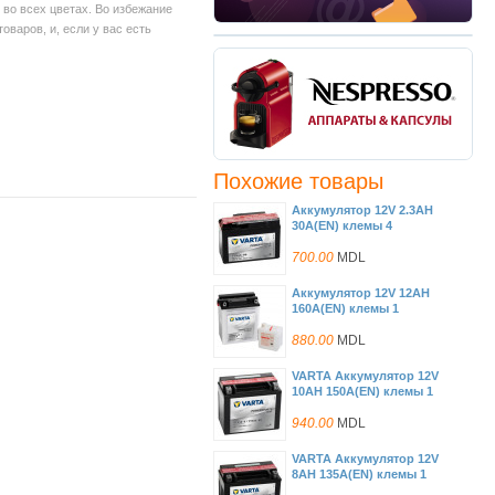
во всех цветах. Во избежание
варов, и, если у вас есть
Похожие товары
Аккумулятор 12V 2.3AH
30A(EN) клемы 4
(114x49x86) YTR4A-BS AGM
700.00
MDL
Аккумулятор 12V 12AH
160A(EN) клемы 1
(136x82x161) YB12A-A
(12N12A-4A-1)
880.00
MDL
VARTA Аккумулятор 12V
10AH 150A(EN) клемы 1
(152x88x131) YTX12-BS
AGM
940.00
MDL
VARTA Аккумулятор 12V
8AH 135A(EN) клемы 1
(152x88x106) YTX9-BS AGM