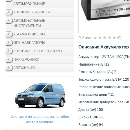
АВТОМОБИЛЬНЫЕ
АВТОШИНЫ И ДИСКИ
АВТОМОБИЛЬНЫЕ
ИНСТРУМЕНТЫ
УБОРКА И ЧИСТКА
Рейтинг:
(
0
)
GPS-НАВИГАТОРЫ
Описание Аккумулятор 
АВТОВИДЕОРЕГИСТРАТОРЫ
Аккумулятор 12V 7AH 120A(EN
ПАРКТРОНИКИ
Напряжение [В] 12
АВТОХИМИЯ
Емкость батареи [Ач] 7
Ток холодного пуска EN [A] 120
Расположение полюсных выво
Вид зажима цепи Y11
Исполнение днищевой планки
Длина [мм] 150
Доставим до вашего дома, в любое
Ширина (мм) 66
место в Молдове!
Высота [мм] 94