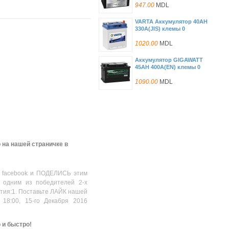
947.00
MDL
VARTA Аккумулятор 40AH
330A(JIS) клемы 0
(187x127x227) S4 018
тонкая клема
1020.00
MDL
Аккумулятор GIGAWATT
45AH 400A(EN) клемы 0
(207x175x190) S3 002
1090.00
MDL
Аккумулятор GIGAWATT
44AH 440A(EN) клемы 0
(207x175x175) S4 001
1160.00
MDL
Аккумулятор 12AH
 на нашей страничке в
200A(EN) клемы 1
(152x88x147) M6 018 AGM
YTX14-BS
1171.00
MDL
 facebook и ПОДЕЛИСЬ этим
Аккумулятор 12V 16AH
 одним из победителей 2-х
180A(EN) клемы 1
(205x72x164) YB16AL-A2
стия:1. Поставьте ЛАЙК нашей
(CB16AL-A2)
1190.00
MDL
 18:00, 15-го Декабря 2016
VARTA Аккумулятор 45AH
330A(JIS) клемы 1
о и быстро!
(238x129x227) S4 022