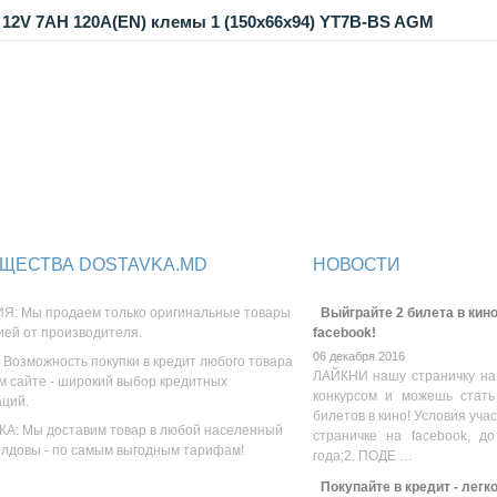
12V 7AH 120A(EN) клемы 1 (150x66x94) YT7B-BS AGM
ЩЕСТВА DOSTAVKA.MD
НОВОСТИ
Я: Мы продаем только оригинальные товары
Выйграйте 2 билета в кино
ией от производителя.
facebook!
06 декабря 2016
 Возможность покупки в кредит любого товара
ЛАЙКНИ нашу страничку на
м сайте - широкий выбор кредитных
конкурсом и можешь стать
аций.
билетов в кино! Условия уча
А: Мы доставим товар в любой населенный
страничке на facebook, до
олдовы - по самым выгодным тарифам!
года;2. ПОДЕ …
Покупайте в кредит - легк