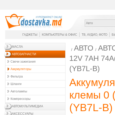
Авто
ГАДЖЕТЫ
КОМПЬЮТЕРЫ & ОФИС
ТВ, АУДИО, ФОТО
Б
АВТО
АВТ
МАСЛА
АВТОЗАПЧАСТИ
12V 7AH 74A
Свечи зажигания
(YB7L-B)
Аккумуляторы
Фильтра
Аккумуля
Шланги
клемы 0 
Автолампы
Компрессоры
(YB7L-B)
АВТОМУЛЬТИМЕДИА
АКСЕССУАРЫ