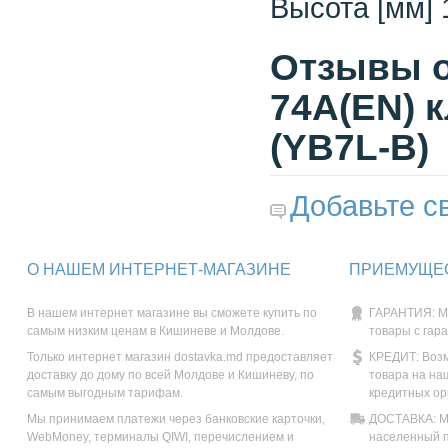
Высота [мм] 
Отзывы о
74A(EN) 
(YB7L-B)
Добавьте с
О НАШЕМ ИНТЕРНЕТ-МАГАЗИНЕ
ПРИЕМУЩЕС
В нашем интернет магазине вы сможете купить по
ГАРАНТИЯ: М
самым низким ценам в Кишиневе и Молдове.
товары с гар
Только интернет магазин dostavka.md предоставляет
КРЕДИТ: Возм
доставку до дому по всей Молдове и Кишиневу, по
товара на на
самым выгодным тарифам.
кредитных ор
Мы принимаем платежи через банковские карточки,
ДОСТАВКА: Мы
WebMoney, терминалы QIWI, перечислением и
населенный п