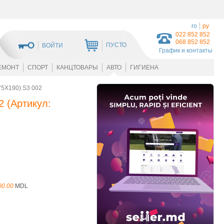
ro
ру
022 852 852
068 852 852
ПУСТО
ВОЙТИ
График и контакты
ЕМОНТ
СПОРТ
КАНЦТОВАРЫ
АВТО
ГИГИЕНА
5X190) S3 002
2
(Артикул:
00.00
MDL