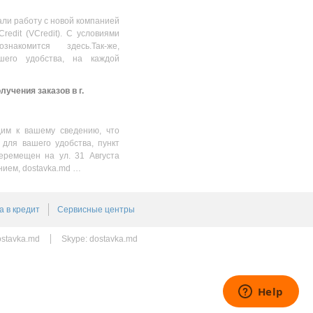
1550.00
MDL
ли работу с новой компанией
Credit (VCredit). С условиями
накомится здесь.Так-же,
шего удобства, на каждой
учения заказов в г.
им к вашему сведению, что
 для вашего удобства, пункт
еремещен на ул. 31 Августа
нием, dostavka.md …
а в кредит
Сервисные центры
stavka.md
Skype:
dostavka.md