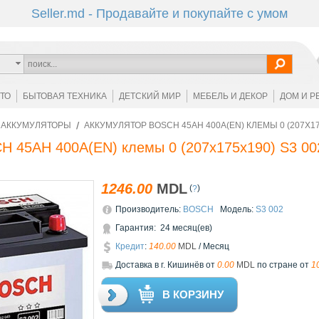
Seller.md - Продавайте и покупайте с умом
ОТО
БЫТОВАЯ ТЕХНИКА
ДЕТСКИЙ МИР
МЕБЕЛЬ И ДЕКОР
ДОМ И Р
АККУМУЛЯТОРЫ
АККУМУЛЯТОР BOSCH 45AH 400A(EN) КЛЕМЫ 0 (207X17
H 45AH 400A(EN) клемы 0 (207x175x190) S3 00
1246.00
MDL
(
)
?
Производитель:
BOSCH
Модель:
S3 002
Гарантия: 24 месяц(ев)
Кредит
:
140.00
MDL
/ Месяц
Доставкa в г. Кишинёв от
0.00
MDL
по стране от
1
В КОРЗИНУ