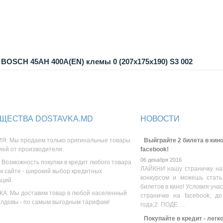
BOSCH 45AH 400A(EN) клемы 0 (207x175x190) S3 002
ЩЕСТВА DOSTAVKA.MD
НОВОСТИ
Я: Мы продаем только оригинальные товары
Выйграйте 2 билета в кино
ией от производителя.
facebook!
06 декабря 2016
 Возможность покупки в кредит любого товара
ЛАЙКНИ нашу страничку на
м сайте - широкий выбор кредитных
конкурсом и можешь стать
аций.
билетов в кино! Условия уча
А: Мы доставим товар в любой населенный
страничке на facebook, до
олдовы - по самым выгодным тарифам!
года;2. ПОДЕ …
Покупайте в кредит - легк