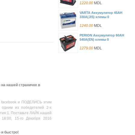
1220.00
MDL
VARTA Аккумулятор 45AH
330A(JIS) клемы 0
(238x129x227) S4 021
1240.00
MDL
PERION Аккумулятор 60AH
540A(EN) клемы 0
(242x175x175) S4 004
1279.00
MDL
Bosch Аккумулятор 45AH
330A(EN) клемы 1
(238x129x227) S4 023
1329.00
MDL
Аккумулятор 70AH
 на нашей страничке в
640A(EN) клемы 0
(278x175x175) S3 007
1433.00
MDL
 facebook и ПОДЕЛИСЬ этим
Gigawatt Аккумулятор
 одним из победителей 2-х
68AH 550A(EN) клемы 1
(261x175x220) S4 027
стия:1. Поставьте ЛАЙК нашей
1530.00
MDL
 18:00, 15-го Декабря 2016
АКБ-Аком 6 СТ-60 VL EFB
Euro P+(560 A)/Acumulator
о и быстро!