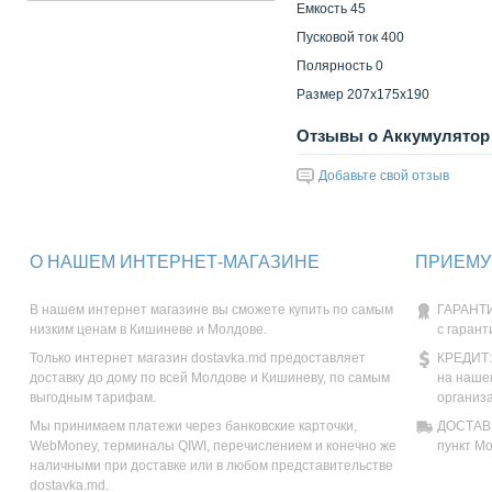
Емкость 45
Пусковой ток 400
Полярность 0
Размер 207x175x190
Отзывы о Аккумулятор 
Добавьте свой отзыв
О НАШЕМ ИНТЕРНЕТ-МАГАЗИНЕ
ПРИЕМУ
В нашем интернет магазине вы сможете купить по самым
ГАРАНТИ
низким ценам в Кишиневе и Молдове.
с гарант
Только интернет магазин dostavka.md предоставляет
КРЕДИТ:
доставку до дому по всей Молдове и Кишиневу, по самым
на наше
выгодным тарифам.
организ
Мы принимаем платежи через банковские карточки,
ДОСТАВК
WebMoney, терминалы QIWI, перечислением и конечно же
пункт М
наличными при доставке или в любом представительстве
dostavka.md.