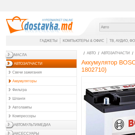
Авто
ГАДЖЕТЫ
КОМПЬЮТЕРЫ & ОФИС
ТВ, АУДИО, Ф
АВТО
АВТОЗАПЧАСТИ
МАСЛА
Аккумулятор BOSC
АВТОЗАПЧАСТИ
1802710
)
Свечи зажигания
Аккумуляторы
Фильтра
Шланги
Автолампы
Компрессоры
АВТОМУЛЬТИМЕДИА
АКСЕССУАРЫ