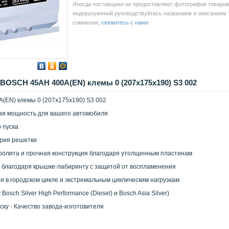
Иногда поставщики не предоставляют фотографии товаров 
недоразумений руководствуйтесь названием и описанием то
сомнения,
свяжитесь с нами
.
BOSCH 45AH 400A(EN) клемы 0 (207x175x190) S3 002
(EN) клемы 0 (207x175x190) S3 002
вая мощность для вашего автомобиля
 пуска
рия решетки
олита и прочная конструкция благодаря утолщенным пластинам
 благодаря крышке-лабиринту с защитой от воспламенения
ии в городском цикле и экстремальным циклическим нагрузкам
Bosch Silver High Performance (Diesel) и Bosch Asia Silver)
уску - Качество завода-изготовителя