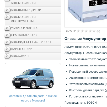
АВТОМОБИЛЬНЫЕ
АВТОШИНЫ И ДИСКИ
АВТОМОБИЛЬНЫЕ
ИНСТРУМЕНТЫ
УБОРКА И ЧИСТКА
Рейтинг:
(
0
)
GPS-НАВИГАТОРЫ
Описание Аккумулятор 
АВТОВИДЕОРЕГИСТРАТОРЫ
Аккумулятор BOSCH 45AH 400A
ПАРКТРОНИКИ
Аккумуляторы Bosch Silver но
АВТОХИМИЯ
Увеличенный ток холодного
Новая оптимальная геомет
Повышенный резерв электр
Абсолютная герметичность
Устойчивость к эксплуатац
Контроль уровня зарядки (у 
Доставим до вашего дома, в любое
Готовность к установке и п
место в Молдове!
Производитель BOSCH