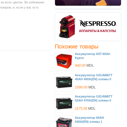
во всех цветах. Во избежание
варов, и, если у вас есть
Похожие товары
Аккумулятор 6ST-60Ah
Курск
940.00
MDL
Аккумулятор GIGAWATT
45AH 400A(EN) клемы 0
(207x175x190) S3 002
1090.00
MDL
Аккумулятор GIGAWATT
52AH 470A(EN) клемы 0
(207x175x190) S4 020
1175.00
MDL
Аккумулятор 60AH
540A(EN) клемы 1
(242x175x190) S4 006