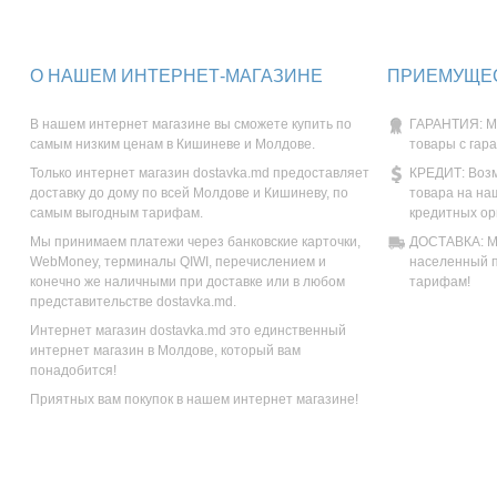
О НАШЕМ ИНТЕРНЕТ-МАГАЗИНЕ
ПРИЕМУЩЕС
В нашем интернет магазине вы сможете купить по
ГАРАНТИЯ: М
самым низким ценам в Кишиневе и Молдове.
товары с гар
Только интернет магазин dostavka.md предоставляет
КРЕДИТ: Возм
доставку до дому по всей Молдове и Кишиневу, по
товара на на
самым выгодным тарифам.
кредитных ор
Мы принимаем платежи через банковские карточки,
ДОСТАВКА: Мы
WebMoney, терминалы QIWI, перечислением и
населенный п
конечно же наличными при доставке или в любом
тарифам!
представительстве dostavka.md.
Интернет магазин dostavka.md это единственный
интернет магазин в Молдове, который вам
понадобится!
Приятных вам покупок в нашем интернет магазине!