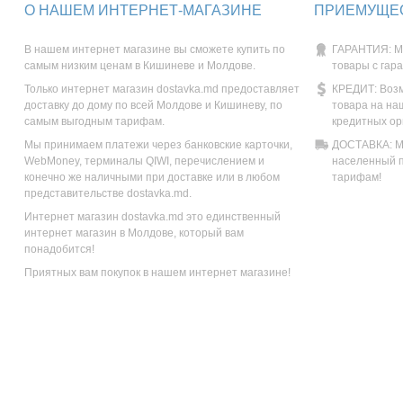
О НАШЕМ ИНТЕРНЕТ-МАГАЗИНЕ
ПРИЕМУЩЕС
В нашем интернет магазине вы сможете купить по
ГАРАНТИЯ: М
самым низким ценам в Кишиневе и Молдове.
товары с гар
Только интернет магазин dostavka.md предоставляет
КРЕДИТ: Возм
доставку до дому по всей Молдове и Кишиневу, по
товара на на
самым выгодным тарифам.
кредитных ор
Мы принимаем платежи через банковские карточки,
ДОСТАВКА: Мы
WebMoney, терминалы QIWI, перечислением и
населенный п
конечно же наличными при доставке или в любом
тарифам!
представительстве dostavka.md.
Интернет магазин dostavka.md это единственный
интернет магазин в Молдове, который вам
понадобится!
Приятных вам покупок в нашем интернет магазине!