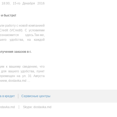
 18:00, 15-го Декабря 2016
о и быстро!
ли работу с новой компанией
Credit (VCredit). С условиями
накомится здесь.Так-же,
шего удобства, на каждой
учения заказов в г.
им к вашему сведению, что
 для вашего удобства, пункт
еремещен на ул. 31 Августа
нием, dostavka.md …
а в кредит
Сервисные центры
stavka.md
Skype:
dostavka.md