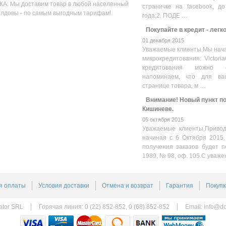
А: Мы доставим товар в любой населенный
страничке на facebook, до
олдовы - по самым выгодным тарифам!
года;2. ПОДЕ …
Покупайте в кредит - легк
01 декабря 2015
Уважаемые клиенты,Мы нача
микрокредитования: Victoria
кредитования можно оз
напоминаем, что для ва
странице товара, м …
Внимание! Новый пункт пол
Кишиневе.
05 октября 2015
Уважаемые клиенты,Привод
начиная с 6 Октября 2015,
получения заказов будет п
1989, № 98, оф. 105.С уваже
я оплаты
Условия доставки
Отмена и возврат
Гарантия
Покупк
ator SRL
Горячая линия: 0 (22) 852-852, 0 (68) 852-852
Email:
info@do