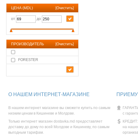
ЦЕНА (MDL)
[
Очистить
]
от
до
ПРОИЗВОДИТЕЛЬ
[
Очистить
]
FORESTER
О НАШЕМ ИНТЕРНЕТ-МАГАЗИНЕ
ПРИЕМУ
В нашем интернет магазине вы сможете купить по самым
ГАРАНТИ
низким ценам в Кишиневе и Молдове.
с гарант
Только интернет магазин dostavka.md предоставляет
КРЕДИТ:
доставку до дому по всей Молдове и Кишиневу, по самым
на наше
выгодным тарифам.
организ