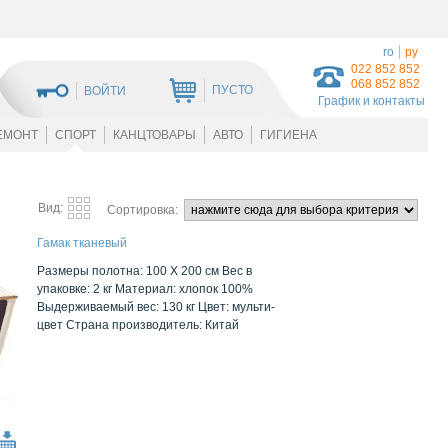
ro
ру
022 852 852
068 852 852
ПУСТО
ВОЙТИ
График и контакты
ЕМОНТ
СПОРТ
КАНЦТОВАРЫ
АВТО
ГИГИЕНА
Вид:
Сортировка:
Гамак тканевый
Размеры полотна: 100 Х 200 см Вес в
упаковке: 2 кг Материал: хлопок 100%
Выдерживаемый вес: 130 кг Цвет: мульти-
цвет Страна производитель: Китай