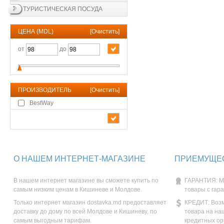
ТУРИСТИЧЕСКАЯ ПОСУДА
ЦЕНА (MDL)
[
Очистить
]
от
до
ПРОИЗВОДИТЕЛЬ
[
Очистить
]
BestWay
О НАШЕМ ИНТЕРНЕТ-МАГАЗИНЕ
ПРИЕМУЩЕС
В нашем интернет магазине вы сможете купить по
ГАРАНТИЯ: М
самым низким ценам в Кишиневе и Молдове.
товары с гар
Только интернет магазин dostavka.md предоставляет
КРЕДИТ: Возм
доставку до дому по всей Молдове и Кишиневу, по
товара на на
самым выгодным тарифам.
кредитных ор