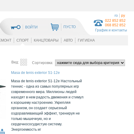
ro
ру
022 852 852
068 852 852
ПУСТО
ВОЙТИ
График и контакты
ЕМОНТ
СПОРТ
КАНЦТОВАРЫ
АВТО
ГИГИЕНА
Вид:
Сортировка:
Masa de tenis exterior S1-12e
Masa de tenis exterior S1-12e Настольный
теннис - одна из самых популярных игр
современного мира. Миллионы людей
находят в нем радость движения и стимул
к хорошему настроению. Укрепляя
организм, он создает серьезный
оздоравливающий эффект, тренируя не
только мышечную, но и
сердечнососудистую систему.
Энергоемкость иг