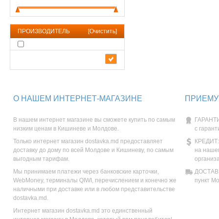
ПРОИЗВОДИТЕЛЬ
[
Очистить
]
О НАШЕМ ИНТЕРНЕТ-МАГАЗИНЕ
ПРИЕМУ
В нашем интернет магазине вы сможете купить по самым
ГАРАНТИ
низким ценам в Кишиневе и Молдове.
с гарант
Только интернет магазин dostavka.md предоставляет
КРЕДИТ:
доставку до дому по всей Молдове и Кишиневу, по самым
на наше
выгодным тарифам.
организ
Мы принимаем платежи через банковские карточки,
ДОСТАВК
WebMoney, терминалы QIWI, перечислением и конечно же
пункт М
наличными при доставке или в любом представительстве
dostavka.md.
Интернет магазин dostavka.md это единственный