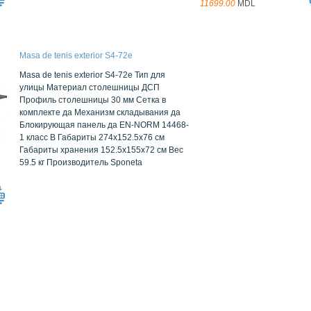
11699.00
MDL
Masa de tenis exterior S4-72e
Masa de tenis exterior S4-72e Тип для
улицы Материал столешницы ДСП
Профиль столешницы 30 мм Сетка в
комплекте да Механизм складывания да
Блокирующая панель да EN-NORM 14468-
1 класс B Габариты 274x152.5x76 см
Габариты хранения 152.5x155x72 см Вес
59.5 кг Производитель Sponeta