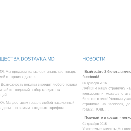
ЩЕСТВА DOSTAVKA.MD
НОВОСТИ
Я: Мы продаем только оригинальные товары
Выйграйте 2 билета в кино
ией от производителя.
facebook!
06 декабря 2016
 Возможность покупки в кредит любого товара
ЛАЙКНИ нашу страничку на
м сайте - широкий выбор кредитных
конкурсом и можешь стать
аций.
билетов в кино! Условия уча
А: Мы доставим товар в любой населенный
страничке на facebook, до
олдовы - по самым выгодным тарифам!
года;2. ПОДЕ …
Покупайте в кредит - легк
01 декабря 2015
Уважаемые клиенты,Мы нача