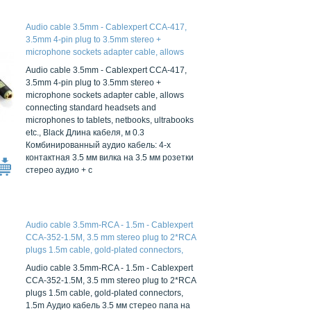
Audio cable 3.5mm - Cablexpert CCA-417,
3.5mm 4-pin plug to 3.5mm stereo +
microphone sockets adapter cable, allows
connecting standard headsets and
Audio cable 3.5mm - Cablexpert CCA-417,
microphones to tablets, netbooks, ultrabooks
3.5mm 4-pin plug to 3.5mm stereo +
etc., Black
microphone sockets adapter cable, allows
connecting standard headsets and
microphones to tablets, netbooks, ultrabooks
etc., Black Длина кабеля, м 0.3
Комбинированный аудио кабель: 4-х
контактная 3.5 мм вилка на 3.5 мм розетки
стерео аудио + с
Audio cable 3.5mm-RCA - 1.5m - Cablexpert
CCA-352-1.5M, 3.5 mm stereo plug to 2*RCA
plugs 1.5m cable, gold-plated connectors,
1.5m
Audio cable 3.5mm-RCA - 1.5m - Cablexpert
CCA-352-1.5M, 3.5 mm stereo plug to 2*RCA
plugs 1.5m cable, gold-plated connectors,
1.5m Аудио кабель 3.5 мм стерео папа на