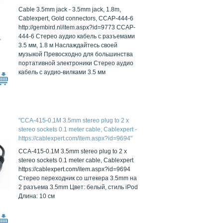
Cable 3.5mm jack - 3.5mm jack, 1.8m,
Cablexpert, Gold connectors, CCAP-444-6
http://gembird.nl/item.aspx?id=9773 CCAP-
444-6 Стерео аудио кабель с разъемами
3.5 мм, 1.8 м Наслаждайтесь своей
музыкой Превосходно для большинства
портативной электроники Стерео аудио
кабель с аудио-вилками 3.5 мм
"CCA-415-0.1M 3.5mm stereo plug to 2 x
stereo sockets 0.1 meter cable, Cablexpert -
https://cablexpert.com/item.aspx?id=9694"
CCA-415-0.1M 3.5mm stereo plug to 2 x
stereo sockets 0.1 meter cable, Cablexpert
https://cablexpert.com/item.aspx?id=9694
Стерео переходник со штекера 3.5mm на
2 разъема 3.5mm Цвет: белый, стиль iPod
Длина: 10 см