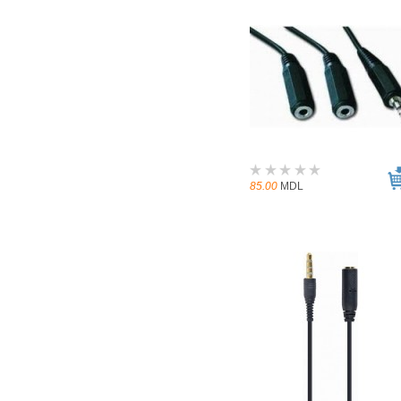
85.00
MDL