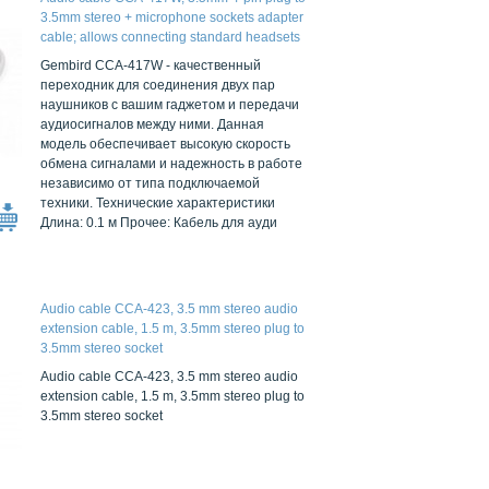
3.5mm stereo + microphone sockets adapter
cable; allows connecting standard headsets
and microphones to tablets, netbooks,
Gembird CCA-417W - качественный
ultrabooks etc.; white
переходник для соединения двух пар
наушников с вашим гаджетом и передачи
аудиосигналов между ними. Данная
модель обеспечивает высокую скорость
обмена сигналами и надежность в работе
независимо от типа подключаемой
техники. Технические характеристики
Длина: 0.1 м Прочее: Кабель для ауди
Audio cable CCA-423, 3.5 mm stereo audio
extension cable, 1.5 m, 3.5mm stereo plug to
3.5mm stereo socket
Audio cable CCA-423, 3.5 mm stereo audio
extension cable, 1.5 m, 3.5mm stereo plug to
3.5mm stereo socket