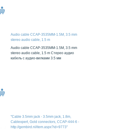
Audio cable CCAP-3535MM-1.5M, 3.5 mm
stereo audio cable, 1.5 m
Audio cable CCAP-3535MM-1.5M, 3.5 mm
stereo audio cable, 1.5 m Стерео аудио
кабель с аудио-вилками 3.5 мм
"Cable 3.5mm jack - 3.5mm jack, 1.8m,
Cablexpert, Gold connectors, CCAP-444-6 -
http://gembird.nl/item.aspx?id=9773"