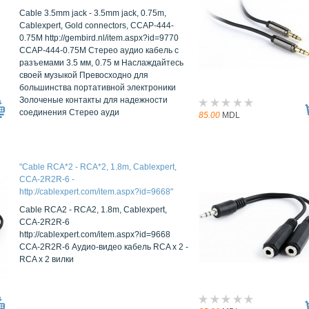
Cable 3.5mm jack - 3.5mm jack, 0.75m,
Cablexpert, Gold connectors, CCAP-444-
0.75M http://gembird.nl/item.aspx?id=9770
CCAP-444-0.75M Стерео аудио кабель с
разъемами 3.5 мм, 0.75 м Наслаждайтесь
своей музыкой Превосходно для
большинства портативной электроники
Золоченые контакты для надежности
соединения Стерео ауди
85.00
MDL
"Cable RCA*2 - RCA*2, 1.8m, Cablexpert,
CCA-2R2R-6 -
http://cablexpert.com/item.aspx?id=9668"
Cable RCA2 - RCA2, 1.8m, Cablexpert,
CCA-2R2R-6
http://cablexpert.com/item.aspx?id=9668
CCA-2R2R-6 Аудио-видео кабель RCA x 2 -
RCA x 2 вилки