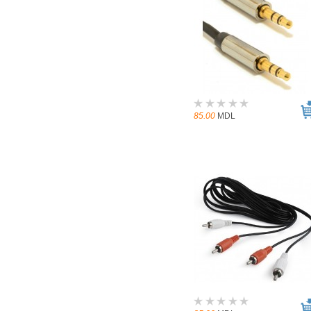
85.00
MDL