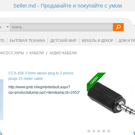
Seller.md - Продавайте и покупайте с умом
с
ОТО
БЫТОВАЯ ТЕХНИКА
ДЕТСКИЙ МИР
МЕБЕЛЬ И ДЕКОР
ДОМ И Р
АКСЕССУАРЫ
КАБЕЛИ
АУДИО КАБЕЛИ
CCA-458 3.5mm stereo plug to 2 phono
plugs 15 meter cable
http://www.gmb.nl/egmb/default.aspx?
op=products&amp;op2=item&amp;id=2453"