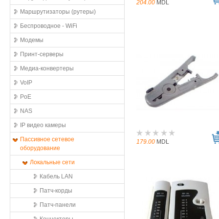
204.00
MDL
Маршрутизаторы (рутеры)
Беспроводное - WiFi
Модемы
Принт-серверы
Медиа-конвертеры
VoIP
PoE
NAS
IP видео камеры
Пассивное сетевое
179.00
MDL
оборудование
Локальные сети
Кабель LAN
Патч-корды
Патч-панели