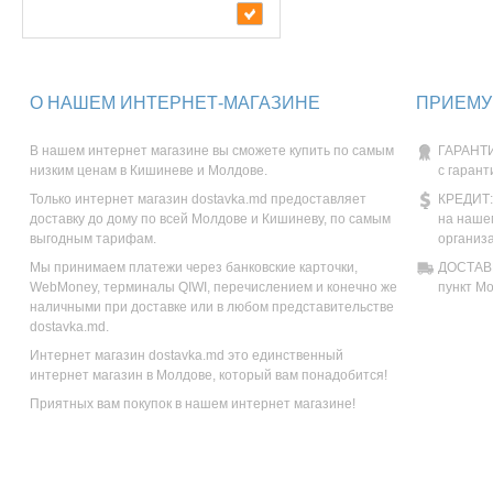
О НАШЕМ ИНТЕРНЕТ-МАГАЗИНЕ
ПРИЕМУ
В нашем интернет магазине вы сможете купить по самым
ГАРАНТИ
низким ценам в Кишиневе и Молдове.
с гарант
Только интернет магазин dostavka.md предоставляет
КРЕДИТ:
доставку до дому по всей Молдове и Кишиневу, по самым
на наше
выгодным тарифам.
организ
Мы принимаем платежи через банковские карточки,
ДОСТАВК
WebMoney, терминалы QIWI, перечислением и конечно же
пункт М
наличными при доставке или в любом представительстве
dostavka.md.
Интернет магазин dostavka.md это единственный
интернет магазин в Молдове, который вам понадобится!
Приятных вам покупок в нашем интернет магазине!