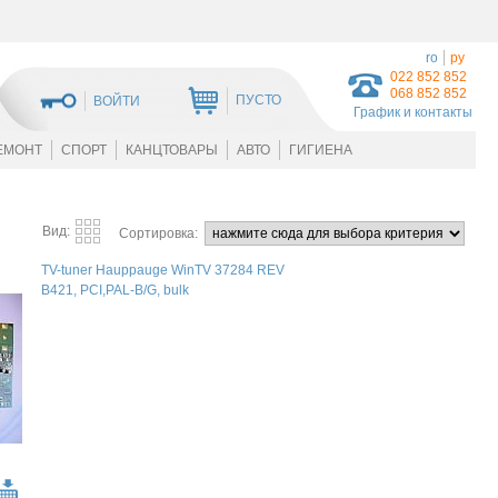
ro
ру
022 852 852
068 852 852
ПУСТО
ВОЙТИ
График и контакты
ЕМОНТ
СПОРТ
КАНЦТОВАРЫ
АВТО
ГИГИЕНА
Вид:
Сортировка:
TV-tuner Hauppauge WinTV 37284 REV
B421, PCI,PAL-B/G, bulk