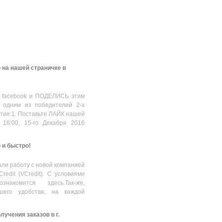
 на нашей страничке в
 facebook и ПОДЕЛИСЬ этим
 одним из победителей 2-х
стия:1. Поставьте ЛАЙК нашей
 18:00, 15-го Декабря 2016
о и быстро!
ли работу с новой компанией
Credit (VCredit). С условиями
накомится здесь.Так-же,
шего удобства, на каждой
учения заказов в г.