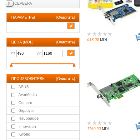
СЕРВЕРА
ПАРАМЕТРЫ
[
Очистить
]
618.00
MDL
ЦЕНА (MDL)
[
Очистить
]
от
до
ПРОИЗВОДИТЕЛЬ
[
Очистить
]
ASUS
AverMedia
Compro
Gigabyte
Hauppauge
Innovision
1160.00
MDL
Kworld