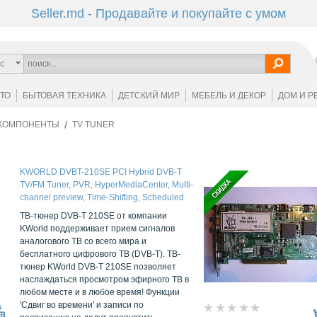
Seller.md - Продавайте и покупайте с умом
с
ОТО
БЫТОВАЯ ТЕХНИКА
ДЕТСКИЙ МИР
МЕБЕЛЬ И ДЕКОР
ДОМ И Р
КОМПОНЕНТЫ
TV TUNER
KWORLD DVBT-210SE PCI Hybrid DVB-T
TV/FM Tuner, PVR, HyperMediaCenter, Multi-
channel preview, Time-Shifting, Scheduled
Recording in PC Power-Off Mode, remote
ТВ-тюнер DVB-T 210SE от компании
control
KWorld поддерживает прием сигналов
аналогового ТВ со всего мира и
бесплатного цифрового ТВ (DVB-T). ТВ-
тюнер KWorld DVB-T 210SE позволяет
наслаждаться просмотром эфирного ТВ в
любом месте и в любое время! Функции
'Сдвиг во времени' и записи по