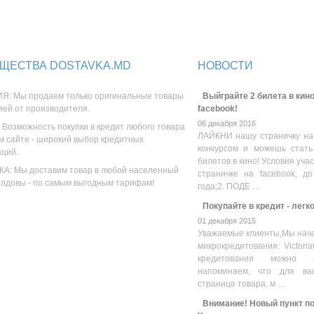
ЩЕСТВА DOSTAVKA.MD
НОВОСТИ
Я: Мы продаем только оригинальные товары
Выйграйте 2 билета в кино
ией от производителя.
facebook!
06 декабря 2016
 Возможность покупки в кредит любого товара
ЛАЙКНИ нашу страничку на
м сайте - широкий выбор кредитных
конкурсом и можешь стать
аций.
билетов в кино! Условия уча
А: Мы доставим товар в любой населенный
страничке на facebook, до
олдовы - по самым выгодным тарифам!
года;2. ПОДЕ …
Покупайте в кредит - легк
01 декабря 2015
Уважаемые клиенты,Мы нача
микрокредитования: Victoria
кредитования можно оз
напоминаем, что для ва
странице товара, м …
Внимание! Новый пункт пол