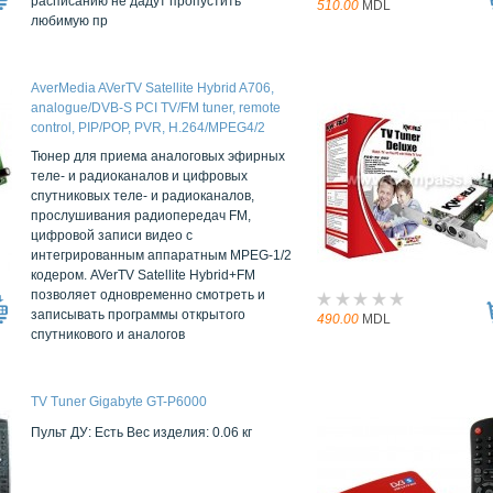
расписанию не дадут пропустить
510.00
MDL
любимую пр
AverMedia AVerTV Satellite Hybrid A706,
analogue/DVB-S PCI TV/FM tuner, remote
control, PIP/POP, PVR, Н.264/MPEG4/2
recording, teletext, satellite internet support, 2
Тюнер для приема аналоговых эфирных
parallel tuners working
теле- и радиоканалов и цифровых
спутниковых теле- и радиоканалов,
прослушивания радиопередач FM,
цифровой записи видео с
интегрированным аппаратным MPEG-1/2
кодером. AVerTV Satellite Hybrid+FM
позволяет одновременно смотреть и
записывать программы открытого
490.00
MDL
спутникового и аналогов
TV Tuner Gigabyte GT-P6000
Пульт ДУ: Есть Вес изделия: 0.06 кг