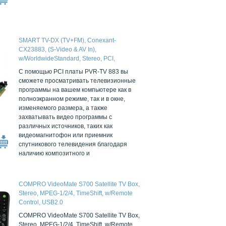
SMART TV-DX (TV+FM), Conexant-
CX23883, (S-Video & AV In),
w/WorldwideStandard, Stereo, PCI,
w/Remote Control
C помощью PCI платы PVR-TV 883 вы
сможете просматривать телевизионные
программы на вашем компьютере как в
полноэкранном режиме, так и в окне,
изменяемого размера, а также
захватывать видео программы с
различных источников, таких как
видеомагнитофон или приемник
спутникового телевидения благодаря
наличию композитного и
COMPRO VideoMate S700 Satellite TV Box,
Stereo, MPEG-1/2/4, TimeShift, w/Remote
Control, USB2.0
COMPRO VideoMate S700 Satellite TV Box,
Stereo, MPEG-1/2/4, TimeShift, w/Remote