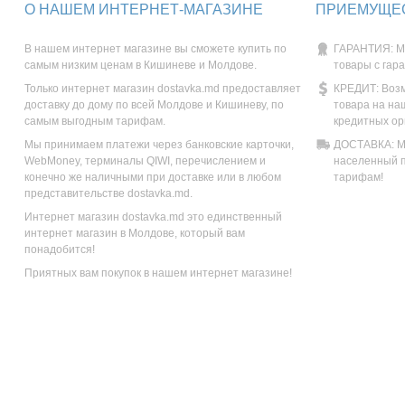
О НАШЕМ ИНТЕРНЕТ-МАГАЗИНЕ
ПРИЕМУЩЕС
В нашем интернет магазине вы сможете купить по
ГАРАНТИЯ: М
самым низким ценам в Кишиневе и Молдове.
товары с гар
Только интернет магазин dostavka.md предоставляет
КРЕДИТ: Возм
доставку до дому по всей Молдове и Кишиневу, по
товара на на
самым выгодным тарифам.
кредитных ор
Мы принимаем платежи через банковские карточки,
ДОСТАВКА: Мы
WebMoney, терминалы QIWI, перечислением и
населенный п
конечно же наличными при доставке или в любом
тарифам!
представительстве dostavka.md.
Интернет магазин dostavka.md это единственный
интернет магазин в Молдове, который вам
понадобится!
Приятных вам покупок в нашем интернет магазине!