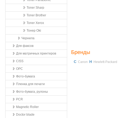
Toner Panasonic
Toner Sharp
Toner Brother
Toner Xerox
Тонер Oki
Чернила
Для факсов
Бренды
Для матричных принтеров
CISS
C
H
Canon
Hewlett-Packard
OPC
Фото-бумага
Пленка для печати
Фото-бумага, рулоны
PCR
Magnetic Roller
Doctor blade