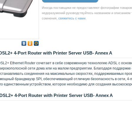
Иногда поставщики не предоставляют фотографии товаров 
недоразумений руководствуйтесь названием и описанием то
сомнения,
свяжитесь с нами
.
L2+ 4-Port Router with Printer Server USB- Annex A
L2+ Ethernet Router сочетает в себе современную технологию ADSL с осно
ирокополосной сети дома или на малом предприятии. Благодаря поддержке
станавливать соединения на максимальных скоростях, поддерживаемых прова
мощный брандмауэр SPI, обеспечивающий отличную безопасность в сети, 4-п
го единственным устройством, которое необходимо для создания высокоско
L2+ 4-Port Router with Printer Server USB- Annex A