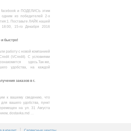
 facebook и ПОДЕЛИСЬ этим
 одним из победителей 2-х
стия:1. Поставьте ЛАЙК нашей
 18:00, 15-го Декабря 2016
о и быстро!
ли работу с новой компанией
Credit (VCredit). С условиями
накомится здесь.Так-же,
шего удобства, на каждой
учения заказов в г.
им к вашему сведению, что
 для вашего удобства, пункт
еремещен на ул. 31 Августа
нием, dostavka.md …
а в кредит
Сервисные центры