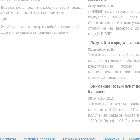
06 декабря 2016
 Возможность покупки в кредит любого товара
ЛАЙКНИ нашу страничку на
м сайте - широкий выбор кредитных
конкурсом и можешь стать
аций.
билетов в кино! Условия уча
А: Мы доставим товар в любой населенный
страничке на facebook, до
олдовы - по самым выгодным тарифам!
года;2. ПОДЕ …
Покупайте в кредит - легк
01 декабря 2015
Уважаемые клиенты,Мы нача
микрокредитования: Victoria
кредитования можно оз
напоминаем, что для ва
странице товара, м …
Внимание! Новый пункт пол
Кишиневе.
05 октября 2015
Уважаемые клиенты,Привод
начиная с 6 Октября 2015,
получения заказов будет п
1989, № 98, оф. 105.С уваже
я оплаты
Условия доставки
Отмена и возврат
Гарантия
Покупк