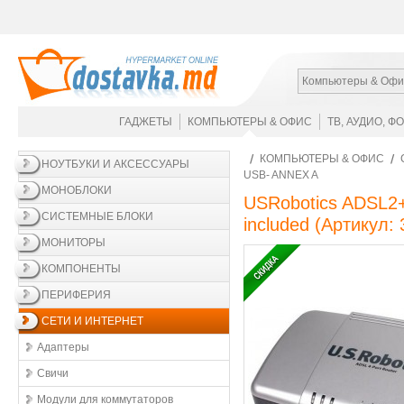
Компьютеры & Офи
ГАДЖЕТЫ
КОМПЬЮТЕРЫ & ОФИС
ТВ, АУДИО, Ф
КОМПЬЮТЕРЫ & ОФИС
НОУТБУКИ И АКСЕССУАРЫ
USB- ANNEX A
МОНОБЛОКИ
USRobotics ADSL2+ 4
СИСТЕМНЫЕ БЛОКИ
included
(Артикул:
МОНИТОРЫ
КОМПОНЕНТЫ
ПЕРИФЕРИЯ
СЕТИ И ИНТЕРНЕТ
Адаптеры
Свичи
Модули для коммутаторов