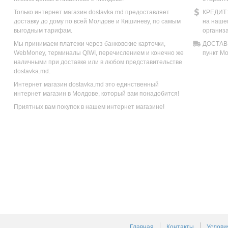
Только интернет магазин dostavka.md предоставляет
КРЕДИТ:
доставку до дому по всей Молдове и Кишиневу, по самым
на наше
выгодным тарифам.
организ
Мы принимаем платежи через банковские карточки,
ДОСТАВК
WebMoney, терминалы QIWI, перечислением и конечно же
пункт М
наличными при доставке или в любом представительстве
dostavka.md.
Интернет магазин dostavka.md это единственный
интернет магазин в Молдове, который вам понадобится!
Приятных вам покупок в нашем интернет магазине!
Главная
Контакты
Услови