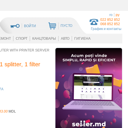
ro
ру
022 852 852
068 852 852
ПУСТО
ВОЙТИ
График и контакты
ЕМОНТ
СПОРТ
КАНЦТОВАРЫ
АВТО
ГИГИЕНА
UTER WITH PRINTER SERVER
litter, 1 filter
7A
43.00
MDL