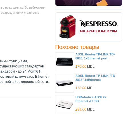
во всех цветах. Во избежание
варов, и, если у вас есть
Похожие товары
ADSL Router TP-LINK TD-
8816, 1xEthernet port,
вными функциями,
ADSL/ADSL2/ADSL2+,
 существующих стандартов
Splitter, Annex A
170.00
MDL
йдером - до 24 Мбит/с†.
ADSL Router TP-LINK "TD-
ортовый коммутатор Ethernet
8817",1xEthernet
ростной широкополосной сети.
port+1xUSB,
ADSL/ADSL2/ADSL2+,
170.00
MDL
Splitter, Annex A
USRobotics ADSL2+
Ethernet & USB
modem&Router, 819115
284.00
MDL