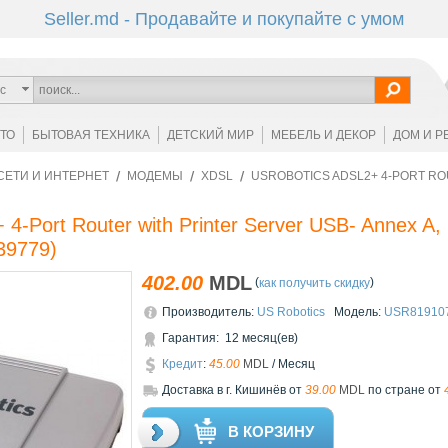
Seller.md - Продавайте и покупайте с умом
с
ОТО
БЫТОВАЯ ТЕХНИКА
ДЕТСКИЙ МИР
МЕБЕЛЬ И ДЕКОР
ДОМ И Р
СЕТИ И ИНТЕРНЕТ
МОДЕМЫ
XDSL
USROBOTICS ADSL2+ 4-PORT RO
-Port Router with Printer Server USB- Annex A, 1 sp
39779
)
402.00
MDL
(
)
как получить скидку
Производитель:
US Robotics
Модель:
USR81910
Гарантия: 12 месяц(ев)
Кредит
:
45.00
MDL
/ Месяц
Доставкa в г. Кишинёв от
39.00
MDL
по стране от
В КОРЗИНУ