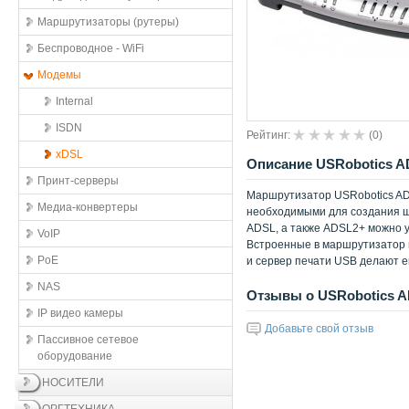
Маршрутизаторы (рутеры)
Беспроводное - WiFi
Модемы
Internal
ISDN
Рейтинг:
(
0
)
xDSL
Описание USRobotics ADS
Принт-серверы
Маршрутизатор USRobotics ADS
Медиа-конвертеры
необходимыми для создания ш
ADSL, а также ADSL2+ можно у
VoIP
Встроенные в маршрутизатор 
PoE
и сервер печати USB делают е
NAS
Отзывы о USRobotics ADS
IP видео камеры
Добавьте свой отзыв
Пассивное сетевое
оборудование
НОСИТЕЛИ