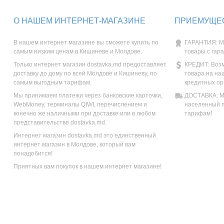
О НАШЕМ ИНТЕРНЕТ-МАГАЗИНЕ
ПРИЕМУЩЕС
В нашем интернет магазине вы сможете купить по
ГАРАНТИЯ: М
самым низким ценам в Кишиневе и Молдове.
товары с гар
Только интернет магазин dostavka.md предоставляет
КРЕДИТ: Возм
доставку до дому по всей Молдове и Кишиневу, по
товара на на
самым выгодным тарифам.
кредитных ор
Мы принимаем платежи через банковские карточки,
ДОСТАВКА: Мы
WebMoney, терминалы QIWI, перечислением и
населенный п
конечно же наличными при доставке или в любом
тарифам!
представительстве dostavka.md.
Интернет магазин dostavka.md это единственный
интернет магазин в Молдове, который вам
понадобится!
Приятных вам покупок в нашем интернет магазине!