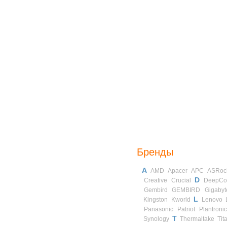
Бренды
A
AMD
Apacer
APC
ASRoc
D
Creative
Crucial
DeepCo
Gembird
GEMBIRD
Gigabyt
L
Kingston
Kworld
Lenovo
Panasonic
Patriot
Plantroni
T
Synology
Thermaltake
Tit