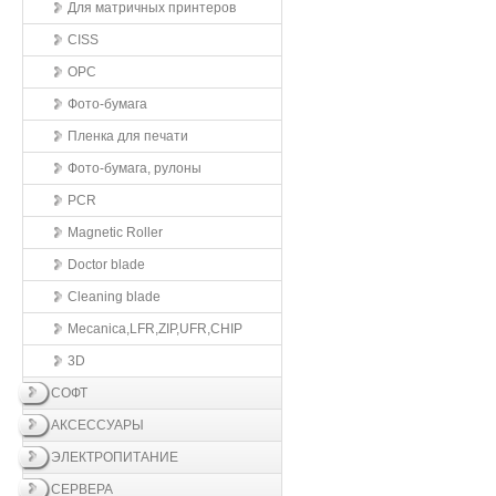
Для матричных принтеров
CISS
OPC
Фото-бумага
Пленка для печати
Фото-бумага, рулоны
PCR
Magnetic Roller
Doctor blade
Cleaning blade
Mecanica,LFR,ZIP,UFR,CHIP
3D
СОФТ
АКСЕССУАРЫ
ЭЛЕКТРОПИТАНИЕ
СЕРВЕРА