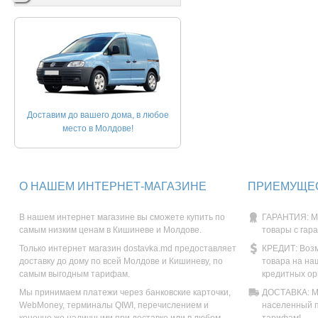
Доставим до вашего дома, в любое
место в Молдове!
О НАШЕМ ИНТЕРНЕТ-МАГАЗИНЕ
ПРИЕМУЩЕС
В нашем интернет магазине вы сможете купить по
ГАРАНТИЯ: М
самым низким ценам в Кишиневе и Молдове.
товары с гар
Только интернет магазин dostavka.md предоставляет
КРЕДИТ: Возм
доставку до дому по всей Молдове и Кишиневу, по
товара на на
самым выгодным тарифам.
кредитных ор
Мы принимаем платежи через банковские карточки,
ДОСТАВКА: Мы
WebMoney, терминалы QIWI, перечислением и
населенный п
конечно же наличными при доставке или в любом
тарифам!