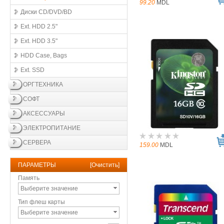
99.20
MDL
Диски CD/DVD/BD
Ext. HDD 2.5"
Ext. HDD 3.5"
HDD Case, Bags
Ext. SSD
ОРГТЕХНИКА
СОФТ
АКСЕССУАРЫ
ЭЛЕКТРОПИТАНИЕ
СЕРВЕРА
159.00
MDL
ПАРАМЕТРЫ
[
Очистить
]
Память
Выберите значение
Тип флеш карты
Выберите значение