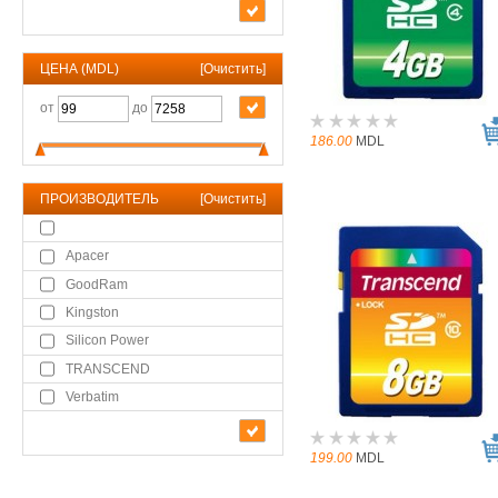
ЦЕНА (MDL)
[
Очистить
]
от
до
186.00
MDL
ПРОИЗВОДИТЕЛЬ
[
Очистить
]
Apacer
GoodRam
Kingston
Silicon Power
TRANSCEND
Verbatim
199.00
MDL