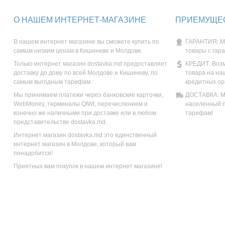
О НАШЕМ ИНТЕРНЕТ-МАГАЗИНЕ
ПРИЕМУЩЕС
В нашем интернет магазине вы сможете купить по
ГАРАНТИЯ: М
самым низким ценам в Кишиневе и Молдове.
товары с гар
Только интернет магазин dostavka.md предоставляет
КРЕДИТ: Возм
доставку до дому по всей Молдове и Кишиневу, по
товара на на
самым выгодным тарифам.
кредитных ор
Мы принимаем платежи через банковские карточки,
ДОСТАВКА: Мы
WebMoney, терминалы QIWI, перечислением и
населенный п
конечно же наличными при доставке или в любом
тарифам!
представительстве dostavka.md.
Интернет магазин dostavka.md это единственный
интернет магазин в Молдове, который вам
понадобится!
Приятных вам покупок в нашем интернет магазине!