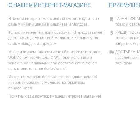
О НАШЕМ ИНТЕРНЕТ-МАГАЗИНЕ
ПРИЕМУЩЕС
В нашем интернет магазине вы сможете купить по
ГАРАНТИЯ: М
самым низким ценам в Кишиневе и Молдове.
товары с гар
Только интернет магазин dostavka.md предоставляет
КРЕДИТ: Возм
доставку до дому по всей Молдове и Кишиневу, по
товара на на
самым выгодным тарифам.
кредитных ор
Мы принимаем платежи через банковские карточки,
ДОСТАВКА: Мы
WebMoney, терминалы QIWI, перечислением и
населенный п
конечно же наличными при доставке или в любом
тарифам!
представительстве dostavka.md.
Интернет магазин dostavka.md это единственный
интернет магазин в Молдове, который вам
понадобится!
Приятных вам покупок в нашем интернет магазине!