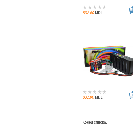
832.00
MDL
832.00
MDL
Конец списка.