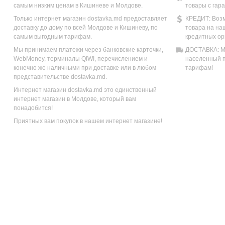
самым низким ценам в Кишиневе и Молдове.
товары с гар
Только интернет магазин dostavka.md предоставляет
КРЕДИТ: Возм
доставку до дому по всей Молдове и Кишиневу, по
товара на на
самым выгодным тарифам.
кредитных ор
Мы принимаем платежи через банковские карточки,
ДОСТАВКА: Мы
WebMoney, терминалы QIWI, перечислением и
населенный п
конечно же наличными при доставке или в любом
тарифам!
представительстве dostavka.md.
Интернет магазин dostavka.md это единственный
интернет магазин в Молдове, который вам
понадобится!
Приятных вам покупок в нашем интернет магазине!