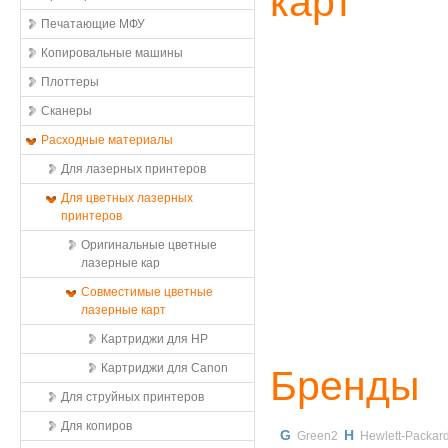
карт
Печатающие МФУ
Копировальные машины
Плоттеры
Сканеры
Расходные материалы
Для лазерных принтеров
Для цветных лазерных
принтеров
Оригинальные цветные
лазерные кар
Совместимые цветные
лазерные карт
Картриджи для HP
Картриджи для Canon
Бренды
Для струйных принтеров
Для копиров
G
H
Green2
Hewlett-Packar