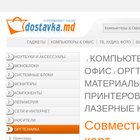
Компьютеры & Офи
ГАДЖЕТЫ
КОМПЬЮТЕРЫ & ОФИС
ТВ, АУДИО, ФОТО
Б
КОМПЬЮТЕ
НОУТБУКИ И АКСЕССУАРЫ
МОНОБЛОКИ
ОФИС
ОРГ
СИСТЕМНЫЕ БЛОКИ
МАТЕРИАЛ
МОНИТОРЫ
ПРИНТЕРО
КОМПОНЕНТЫ
ПЕРИФЕРИЯ
ЛАЗЕРНЫЕ 
СЕТИ И ИНТЕРНЕТ
НОСИТЕЛИ
Совмест
ОРГТЕХНИКА
Принтеры