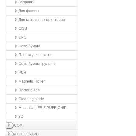
Заправки
Для факсов
Для матричных принтеров
CISS
OPC
Фото-бумага
Пленка для печати
Фото-бумага, рулоны
PCR
Magnetic Roller
Doctor blade
Cleaning blade
Mecanica,LFR,ZIP,UFR,CHIP
3D
СОФТ
АКСЕССУАРЫ