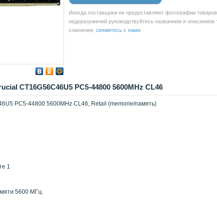
Иногда поставщики не предоставляют фотографии товаров 
недоразумений руководствуйтесь названием и описанием то
сомнения,
свяжитесь с нами
.
ucial CT16G56C46U5 PC5-44800 5600MHz CL46
6U5 PC5-44800 5600MHz CL46, Retail (memorie/память)
те 1
мяти 5600 МГц.