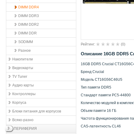
DIMM DDR4
DIMM DDR3
DIMM DDR2
DIMM DDR
SODIMM
Рейтинг:
(
0
)
Разное
Описание 16GB DDR5 Cr
Накопители
16GB DDR5 Crucial CT16G56C4
Видеокарты
Бренд Crucial
TV Tuner
Модель CT16G56C46U5
Аудио карты
Тип памяти DDR5
Контроллеры
Стандарт памяти PC5-44800
Корпуса
Количество модулей в комплек
Объем памяти 16 ГБ
Блоки питания для корпусов
Частота функционирования па
Всяко-разно
CAS-латентность CL46
ПЕРИФЕРИЯ