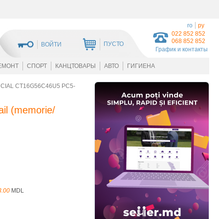
ro
ру
022 852 852
068 852 852
ПУСТО
ВОЙТИ
График и контакты
ЕМОНТ
СПОРТ
КАНЦТОВАРЫ
АВТО
ГИГИЕНА
CIAL CT16G56C46U5 PC5-
l (memorie/
3.00
MDL