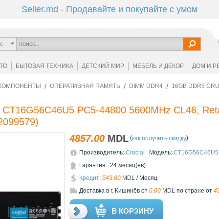
Seller.md - Продавайте и покупайте с умом
с
ОТО
БЫТОВАЯ ТЕХНИКА
ДЕТСКИЙ МИР
МЕБЕЛЬ И ДЕКОР
ДОМ И Р
КОМПОНЕНТЫ
ОПЕРАТИВНАЯ ПАМЯТЬ
DIMM DDR4
16GB DDR5 CRU
 CT16G56C46U5 PC5-44800 5600MHz CL46, Retai
2099579
)
4857.00
MDL
(
)
как получить скидку
Производитель:
Crucial
Модель:
CT16G56C46U5
Гарантия: 24 месяц(ев)
Кредит
:
543.00
MDL
/ Месяц
Доставкa в г. Кишинёв от
0.00
MDL
по стране от
4
В КОРЗИНУ