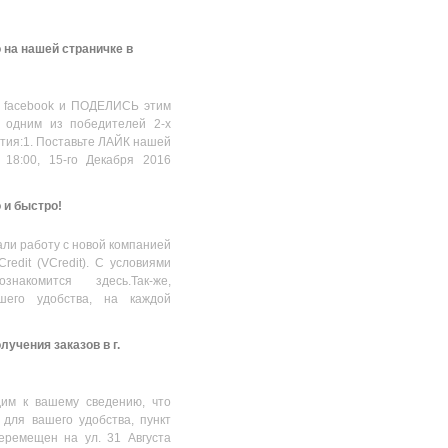
(KF432C16BB1K2/32), CL16-
6640.00
MDL
18-18, 1.35V,Black
 на нашей страничке в
 facebook и ПОДЕЛИСЬ этим
 одним из победителей 2-х
стия:1. Поставьте ЛАЙК нашей
 18:00, 15-го Декабря 2016
о и быстро!
ли работу с новой компанией
Credit (VCredit). С условиями
накомится здесь.Так-же,
шего удобства, на каждой
учения заказов в г.
им к вашему сведению, что
 для вашего удобства, пункт
еремещен на ул. 31 Августа