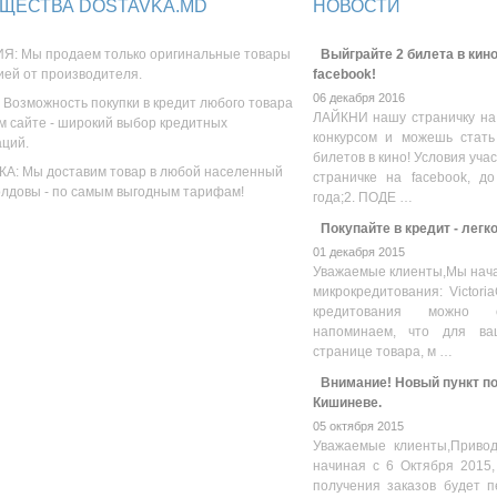
ЩЕСТВА DOSTAVKA.MD
НОВОСТИ
Я: Мы продаем только оригинальные товары
Выйграйте 2 билета в кино
ией от производителя.
facebook!
06 декабря 2016
 Возможность покупки в кредит любого товара
ЛАЙКНИ нашу страничку на
м сайте - широкий выбор кредитных
конкурсом и можешь стать
аций.
билетов в кино! Условия уча
А: Мы доставим товар в любой населенный
страничке на facebook, до
олдовы - по самым выгодным тарифам!
года;2. ПОДЕ …
Покупайте в кредит - легк
01 декабря 2015
Уважаемые клиенты,Мы нача
микрокредитования: Victoria
кредитования можно оз
напоминаем, что для ва
странице товара, м …
Внимание! Новый пункт пол
Кишиневе.
05 октября 2015
Уважаемые клиенты,Привод
начиная с 6 Октября 2015,
получения заказов будет п