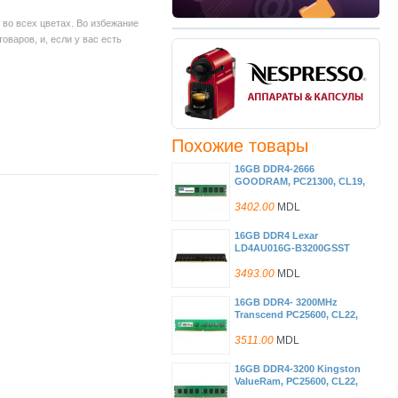
во всех цветах. Во избежание
варов, и, если у вас есть
Похожие товары
16GB DDR4-2666
GOODRAM, PC21300, CL19,
1.2V
3402.00
MDL
16GB DDR4 Lexar
LD4AU016G-B3200GSST
DDR4 PC4-25600 3200MHz
CL22, Retail (memorie/
3493.00
MDL
память)
16GB DDR4- 3200MHz
Transcend PC25600, CL22,
288pin DIMM 1.2V
3511.00
MDL
16GB DDR4-3200 Kingston
ValueRam, PC25600, CL22,
1Rx8, 1.2V