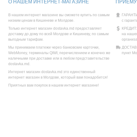
О НАШЕМ ИНТЕРНЕТ-МАГАЗИНЕ
ПРИЕМУ
В нашем интернет магазине вы сможете купить по самым
ГАРАНТИ
низким ценам в Кишиневе и Молдове.
с гарант
Только интернет магазин dostavka.md предоставляет
КРЕДИТ:
доставку до дому по всей Молдове и Кишиневу, по самым
на наше
выгодным тарифам.
организ
Мы принимаем платежи через банковские карточки,
ДОСТАВК
WebMoney, терминалы QIWI, перечислением и конечно же
пункт М
наличными при доставке или в любом представительстве
dostavka.md.
Интернет магазин dostavka.md это единственный
интернет магазин в Молдове, который вам понадобится!
Приятных вам покупок в нашем интернет магазине!