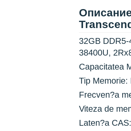
Описание
Transcen
32GB DDR5-4
38400U, 2Rx8
Capacitatea M
Tip Memorie
Frecven?a m
Viteza de me
Laten?a CAS