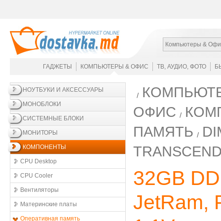
Компьютеры & Офи
ГАДЖЕТЫ
КОМПЬЮТЕРЫ & ОФИС
ТВ, АУДИО, ФОТО
Б
КОМПЬЮТЕ
НОУТБУКИ И АКСЕССУАРЫ
МОНОБЛОКИ
ОФИС
КОМ
СИСТЕМНЫЕ БЛОКИ
ПАМЯТЬ
DI
МОНИТОРЫ
TRANSCEND
КОМПОНЕНТЫ
CPU Desktop
32GB DD
CPU Cooler
Вентиляторы
JetRam, 
Материнские платы
Оперативная память