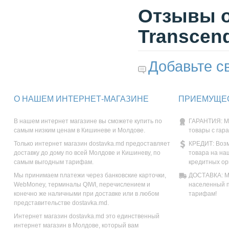
Отзывы о
Transcen
Добавьте с
О НАШЕМ ИНТЕРНЕТ-МАГАЗИНЕ
ПРИЕМУЩЕС
В нашем интернет магазине вы сможете купить по
ГАРАНТИЯ: М
самым низким ценам в Кишиневе и Молдове.
товары с гар
Только интернет магазин dostavka.md предоставляет
КРЕДИТ: Возм
доставку до дому по всей Молдове и Кишиневу, по
товара на на
самым выгодным тарифам.
кредитных ор
Мы принимаем платежи через банковские карточки,
ДОСТАВКА: Мы
WebMoney, терминалы QIWI, перечислением и
населенный п
конечно же наличными при доставке или в любом
тарифам!
представительстве dostavka.md.
Интернет магазин dostavka.md это единственный
интернет магазин в Молдове, который вам