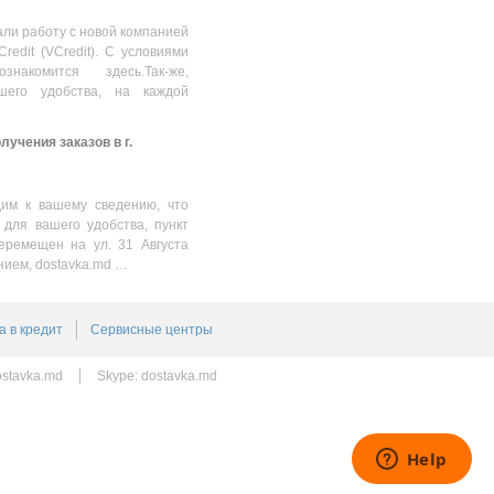
ли работу с новой компанией
Credit (VCredit). С условиями
накомится здесь.Так-же,
шего удобства, на каждой
учения заказов в г.
им к вашему сведению, что
 для вашего удобства, пункт
еремещен на ул. 31 Августа
нием, dostavka.md …
а в кредит
Сервисные центры
stavka.md
Skype:
dostavka.md