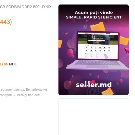
 GB SODIMM DDR2-800 HYNIX
2443
)
43.00
MDL
во всех цветах. Во избежание
варов, и, если у вас есть