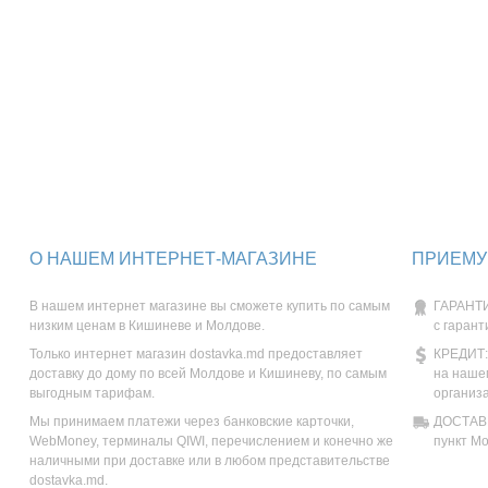
О НАШЕМ ИНТЕРНЕТ-МАГАЗИНЕ
ПРИЕМУ
В нашем интернет магазине вы сможете купить по самым
ГАРАНТИ
низким ценам в Кишиневе и Молдове.
с гарант
Только интернет магазин dostavka.md предоставляет
КРЕДИТ:
доставку до дому по всей Молдове и Кишиневу, по самым
на наше
выгодным тарифам.
организ
Мы принимаем платежи через банковские карточки,
ДОСТАВК
WebMoney, терминалы QIWI, перечислением и конечно же
пункт М
наличными при доставке или в любом представительстве
dostavka.md.