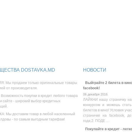
ЩЕСТВА DOSTAVKA.MD
НОВОСТИ
Я: Мы продаем только оригинальные товары
Выйграйте 2 билета в кино
ией от производителя.
facebook!
06 декабря 2016
 Возможность покупки в кредит любого товара
ЛАЙКНИ нашу страничку на
м сайте - широкий выбор кредитных
конкурсом и можешь стать
аций.
билетов в кино! Условия уча
А: Мы доставим товар в любой населенный
страничке на facebook, до
олдовы - по самым выгодным тарифам!
года;2. ПОДЕ …
Покупайте в кредит - легк