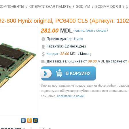
КОМПОНЕНТЫ
ОПЕРАТИВНАЯ ПАМЯТЬ
SODIMM
SODIMM DDR-II
1
800 Hynix original, PC6400 CL5
(Артикул:
110
281.00
MDL
(
)
как получить скидку
Производитель:
Hynix
Гарантия: 12 месяц(ев)
Кредит
:
32.00
MDL
/ Месяц
Доставкa в г. Кишинёв от
39.00
MDL
по стране от
В КОРЗИНУ
Иногда поставщики не предоставляют фотографии товаров 
недоразумений руководствуйтесь названием и описанием то
сомнения,
свяжитесь с нами
.