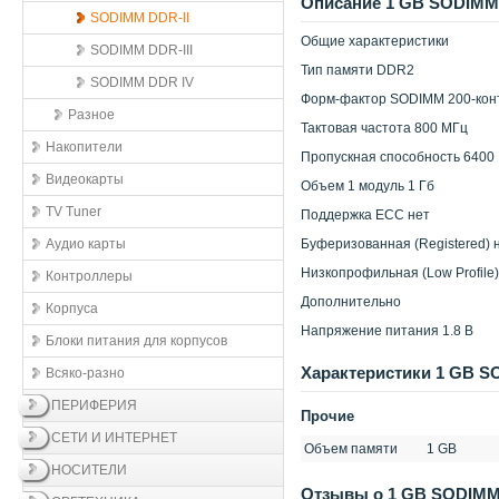
Описание 1 GB SODIMM D
SODIMM DDR-II
Общие характеристики
SODIMM DDR-III
Тип памяти DDR2
SODIMM DDR IV
Форм-фактор SODIMM 200-кон
Разное
Тактовая частота 800 МГц
Накопители
Пропускная способность 6400 
Видеокарты
Объем 1 модуль 1 Гб
TV Tuner
Поддержка ECC нет
Аудио карты
Буферизованная (Registered) 
Низкопрофильная (Low Profile)
Контроллеры
Дополнительно
Корпуса
Напряжение питания 1.8 В
Блоки питания для корпусов
Xарактеристики 1 GB SO
Всяко-разно
ПЕРИФЕРИЯ
Прочие
СЕТИ И ИНТЕРНЕТ
Объем памяти
1 GB
НОСИТЕЛИ
Отзывы о 1 GB SODIMM D