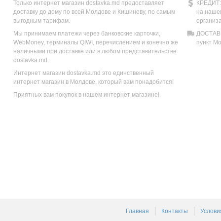
Только интернет магазин dostavka.md предоставляет
КРЕДИТ:
доставку до дому по всей Молдове и Кишиневу, по самым
на наше
выгодным тарифам.
организ
Мы принимаем платежи через банковские карточки,
ДОСТАВК
WebMoney, терминалы QIWI, перечислением и конечно же
пункт М
наличными при доставке или в любом представительстве
dostavka.md.
Интернет магазин dostavka.md это единственный
интернет магазин в Молдове, который вам понадобится!
Приятных вам покупок в нашем интернет магазине!
Главная
Контакты
Услови