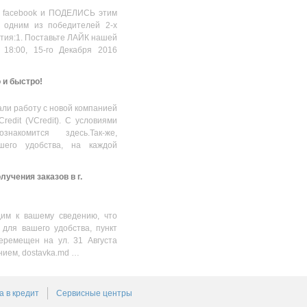
663.00
MDL
 facebook и ПОДЕЛИСЬ этим
 одним из победителей 2-х
стия:1. Поставьте ЛАЙК нашей
 18:00, 15-го Декабря 2016
о и быстро!
ли работу с новой компанией
Credit (VCredit). С условиями
накомится здесь.Так-же,
шего удобства, на каждой
учения заказов в г.
им к вашему сведению, что
 для вашего удобства, пункт
еремещен на ул. 31 Августа
нием, dostavka.md …
а в кредит
Сервисные центры