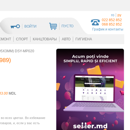
ro
ру
022 852 852
068 852 852
ПУСТО
ВОЙТИ
График и контакты
ЕМОНТ
СПОРТ
КАНЦТОВАРЫ
АВТО
ГИГИЕНА
05X3MM) DSY-MP020
989
)
43.00
MDL
во всех цветах. Во избежание
варов, и, если у вас есть