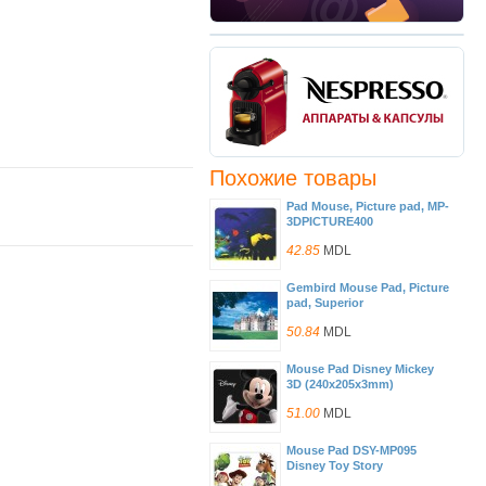
Похожие товары
Pad Mouse, Picture pad, MP-
3DPICTURE400
42.85
MDL
Gembird Mouse Pad, Picture
pad, Superior
50.84
MDL
Mouse Pad Disney Mickey
3D (240x205x3mm)
51.00
MDL
Mouse Pad DSY-MP095
Disney Toy Story
(240x210x3mm)