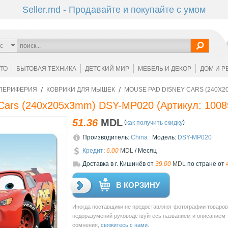
Seller.md - Продавайте и покупайте с умом
с
ОТО
БЫТОВАЯ ТЕХНИКА
ДЕТСКИЙ МИР
МЕБЕЛЬ И ДЕКОР
ДОМ И Р
ПЕРИФЕРИЯ
КОВРИКИ ДЛЯ МЫШЕК
MOUSE PAD DISNEY CARS (240X2
 Cars (240x205x3mm) DSY-MP020
(Артикул:
1008
51.36
MDL
(
)
как получить скидку
Производитель:
China
Модель:
DSY-MP020
Кредит
:
6.00
MDL
/ Месяц
Доставкa в г. Кишинёв от
39.00
MDL
по стране от
В КОРЗИНУ
Иногда поставщики не предоставляют фотографии товаров 
недоразумений руководствуйтесь названием и описанием то
сомнения,
свяжитесь с нами
.