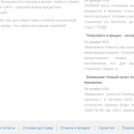
06 декабря 2016
 Возможность покупки в кредит любого товара
ЛАЙКНИ нашу страничку на
м сайте - широкий выбор кредитных
конкурсом и можешь стать
аций.
билетов в кино! Условия уча
А: Мы доставим товар в любой населенный
страничке на facebook, до
олдовы - по самым выгодным тарифам!
года;2. ПОДЕ …
Покупайте в кредит - легк
01 декабря 2015
Уважаемые клиенты,Мы нача
микрокредитования: Victoria
кредитования можно оз
напоминаем, что для ва
странице товара, м …
Внимание! Новый пункт пол
Кишиневе.
05 октября 2015
Уважаемые клиенты,Привод
начиная с 6 Октября 2015,
получения заказов будет п
1989, № 98, оф. 105.С уваже
я оплаты
Условия доставки
Отмена и возврат
Гарантия
Покупк