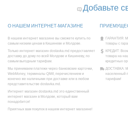
Добавьте с
О НАШЕМ ИНТЕРНЕТ-МАГАЗИНЕ
ПРИЕМУЩЕС
В нашем интернет магазине вы сможете купить по
ГАРАНТИЯ: М
самым низким ценам в Кишиневе и Молдове.
товары с гар
Только интернет магазин dostavka.md предоставляет
КРЕДИТ: Возм
доставку до дому по всей Молдове и Кишиневу, по
товара на на
самым выгодным тарифам.
кредитных ор
Мы принимаем платежи через банковские карточки,
ДОСТАВКА: Мы
WebMoney, терминалы QIWI, перечислением и
населенный п
конечно же наличными при доставке или в любом
тарифам!
представительстве dostavka.md.
Интернет магазин dostavka.md это единственный
интернет магазин в Молдове, который вам
понадобится!
Приятных вам покупок в нашем интернет магазине!