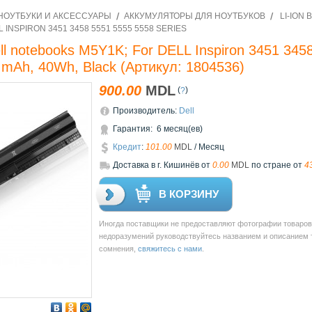
НОУТБУКИ И АКСЕССУАРЫ
АККУМУЛЯТОРЫ ДЛЯ НОУТБУКОВ
LI-ION 
INSPIRON 3451 3458 5551 5555 5558 SERIES
 Dell notebooks M5Y1K; For DELL Inspiron 3451 34
0 mAh, 40Wh, Black
(Артикул:
1804536
)
900.00
MDL
(
)
?
Производитель:
Dell
Гарантия: 6 месяц(ев)
Кредит
:
101.00
MDL
/ Месяц
Доставкa в г. Кишинёв от
0.00
MDL
по стране от
4
В КОРЗИНУ
Иногда поставщики не предоставляют фотографии товаров 
недоразумений руководствуйтесь названием и описанием то
сомнения,
свяжитесь с нами
.