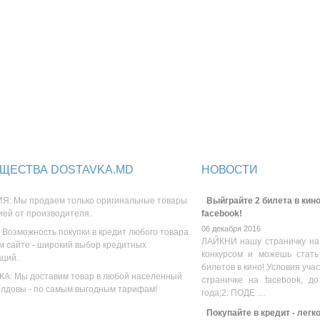
ЩЕСТВА DOSTAVKA.MD
НОВОСТИ
Я: Мы продаем только оригинальные товары
Выйграйте 2 билета в кино
ией от производителя.
facebook!
06 декабря 2016
 Возможность покупки в кредит любого товара
ЛАЙКНИ нашу страничку на
м сайте - широкий выбор кредитных
конкурсом и можешь стать
аций.
билетов в кино! Условия уча
А: Мы доставим товар в любой населенный
страничке на facebook, до
олдовы - по самым выгодным тарифам!
года;2. ПОДЕ …
Покупайте в кредит - легк