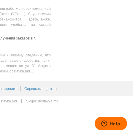
5721 5737 Vostro 2421 2521
1130.00
MDL
YGMTN XRDW2 X29KD
ли работу с новой компанией
VR7HM V1YJ7 PVJ7J MR90Y
Credit (VCredit). С условиями
G35K4 FW1MN 9K1VP 11.1V
накомится здесь.Так-же,
5700mAh Black Original
шего удобства, на каждой
учения заказов в г.
им к вашему сведению, что
 для вашего удобства, пункт
еремещен на ул. 31 Августа
нием, dostavka.md …
а в кредит
Сервисные центры
stavka.md
Skype:
dostavka.md