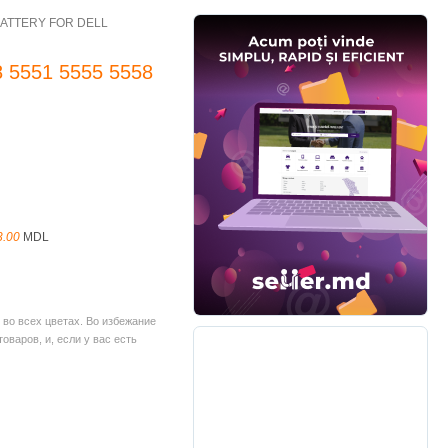
BATTERY FOR DELL
58 5551 5555 5558
3.00
MDL
во всех цветах. Во избежание
варов, и, если у вас есть