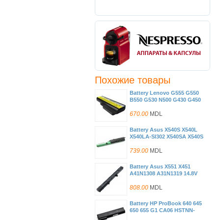
Похожие товары
Battery Lenovo G555 G550
B550 G530 N500 G430 G450
G455 B460 IdeaPad V460
Z360 L06L6Y02 L08L6C02
670.00
MDL
L08L6Y02 L08N6Y02
L08S6D02 L08S6Y02
Battery Asus X540S X540L
L08O6C02 L08S6C02
X540LA-SI302 X540SA X540S
LO806D01 11.1V 5200mAh
R540 F540 X540S F540LA
Black OEM
F540SA F540SC R540L
739.00
MDL
A31N1519 10.8V 2200mAh
Black Original
Battery Asus X551 X451
A41N1308 A31N1319 14.8V
2600mAh Black Original
808.00
MDL
Battery HP ProBook 640 645
650 655 G1 CA06 HSTNN-
DB4Y LB4Y CA06XL 10.8V