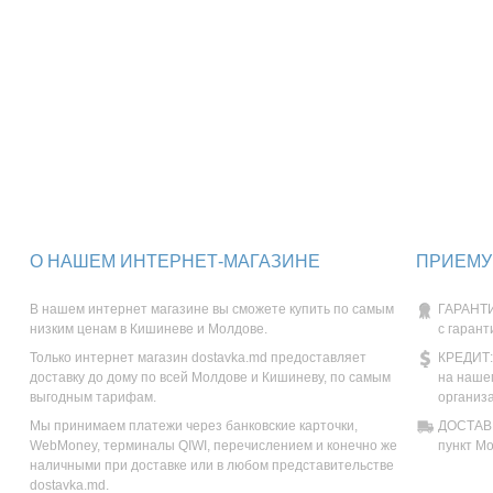
О НАШЕМ ИНТЕРНЕТ-МАГАЗИНЕ
ПРИЕМУ
В нашем интернет магазине вы сможете купить по самым
ГАРАНТИ
низким ценам в Кишиневе и Молдове.
с гарант
Только интернет магазин dostavka.md предоставляет
КРЕДИТ:
доставку до дому по всей Молдове и Кишиневу, по самым
на наше
выгодным тарифам.
организ
Мы принимаем платежи через банковские карточки,
ДОСТАВК
WebMoney, терминалы QIWI, перечислением и конечно же
пункт М
наличными при доставке или в любом представительстве
dostavka.md.