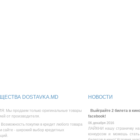
ЩЕСТВА DOSTAVKA.MD
НОВОСТИ
Я: Мы продаем только оригинальные товары
Выйграйте 2 билета в кино
ией от производителя.
facebook!
06 декабря 2016
 Возможность покупки в кредит любого товара
ЛАЙКНИ нашу страничку на
м сайте - широкий выбор кредитных
конкурсом и можешь стать
аций.
билетов в кино! Условия уча