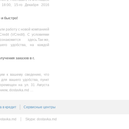
 18:00, 15-го Декабря 2016
о и быстро!
ли работу с новой компанией
Credit (VCredit). С условиями
накомится здесь.Так-же,
шего удобства, на каждой
учения заказов в г.
им к вашему сведению, что
 для вашего удобства, пункт
еремещен на ул. 31 Августа
нием, dostavka.md …
а в кредит
Сервисные центры
stavka.md
Skype:
dostavka.md