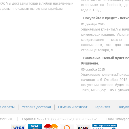
А: Мы доставим товар в любой населенный
страничке на facebook, до
олдовы - по самым выгодным тарифам!
года;2. ПОДЕ …
Покупайте в кредит - легк
01 декабря 2015
Уважаемые клиенты,Мы нача
микрокредитования: Victoria
кредитования можно оз
напоминаем, что для ва
странице товара, м …
Внимание! Новый пункт пол
Кишиневе.
05 октября 2015
Уважаемые клиенты,Привод
начиная с 6 Октября 2015,
получения заказов будет п
1989, № 98, оф. 105.С уваже
я оплаты
Условия доставки
Отмена и возврат
Гарантия
Покупк
ator SRL
Горячая линия: 0 (22) 852-852, 0 (68) 852-852
Email:
info@do