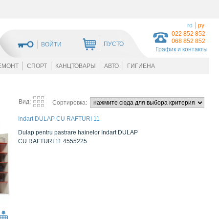
ro
ру
022 852 852
068 852 852
ПУСТО
ВОЙТИ
График и контакты
ЕМОНТ
СПОРТ
КАНЦТОВАРЫ
АВТО
ГИГИЕНА
Вид:
Сортировка:
Indart DULAP CU RAFTURI 11
Dulap pentru pastrare hainelor Indart DULAP
CU RAFTURI 11 4555225