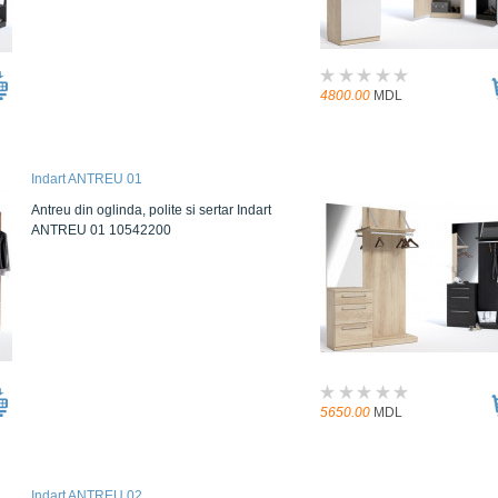
4800.00
MDL
Indart ANTREU 01
Antreu din oglinda, polite si sertar Indart
ANTREU 01 10542200
5650.00
MDL
Indart ANTREU 02