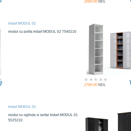
2000.00
MDL
Indart MODUL 02
modul cu politа Indart MODUL 02 7540210
2760.00
MDL
Indart MODUL 01
modul cu oglinda si sertar Indart MODUL 01
5525210