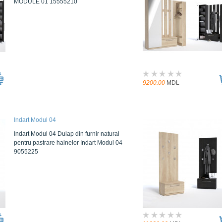
MODULE 01 15555210
9200.00
MDL
Indart Modul 04
Indart Modul 04 Dulap din furnir natural
pentru pastrare hainelor Indart Modul 04
9055225