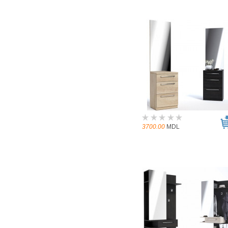
3700.00
MDL