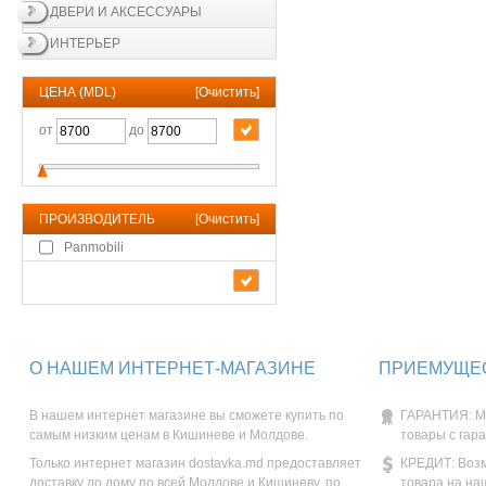
ДВЕРИ И АКСЕССУАРЫ
ИНТЕРЬЕР
ЦЕНА (MDL)
[
Очистить
]
от
до
ПРОИЗВОДИТЕЛЬ
[
Очистить
]
Panmobili
О НАШЕМ ИНТЕРНЕТ-МАГАЗИНЕ
ПРИЕМУЩЕС
В нашем интернет магазине вы сможете купить по
ГАРАНТИЯ: М
самым низким ценам в Кишиневе и Молдове.
товары с гар
Только интернет магазин dostavka.md предоставляет
КРЕДИТ: Возм
доставку до дому по всей Молдове и Кишиневу, по
товара на на